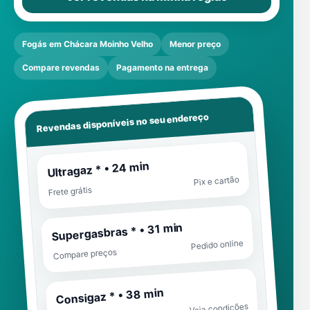
Fogás em Chácara Moinho Velho
Menor preço
Compare revendas
Pagamento na entrega
Revendas disponíveis no seu endereço
Ultragaz * • 24 min
Pix e cartão
Frete grátis
Supergasbras * • 31 min
Pedido online
Compare preços
Consigaz * • 38 min
Veja condições