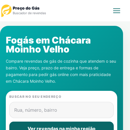
Preço do Gás
Buscador de revendas
Rastrear Pedido
Fogás em
Chácara
Moinho Velho
Revendedor
Compare revendas de gás de cozinha que atendem o seu
Notícias
bairro. Veja preço, prazo de entrega e formas de
pagamento para pedir gás online com mais praticidade
Cadastre-se
em
Chácara Moinho Velho
.
Gás
BUSCAR NO SEU ENDEREÇO
Contatos
Rua, número, bairro
Ver revendas na minha região