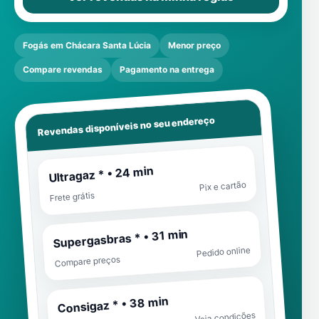
Fogás em Chácara Santa Lúcia
Menor preço
Compare revendas
Pagamento na entrega
Revendas disponíveis no seu endereço
Ultragaz * • 24 min
Pix e cartão
Frete grátis
Supergasbras * • 31 min
Pedido online
Compare preços
Consigaz * • 38 min
Veja condições