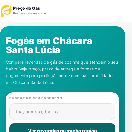
Preço do Gás
Buscador de revendas
Rastrear Pedido
Fogás em
Chácara
Santa Lúcia
Revendedor
Compare revendas de gás de cozinha que atendem o seu
Notícias
bairro. Veja preço, prazo de entrega e formas de
pagamento para pedir gás online com mais praticidade
Cadastre-se
em
Chácara Santa Lúcia
.
Gás
BUSCAR NO SEU ENDEREÇO
Contatos
Rua, número, bairro
Ver revendas na minha região