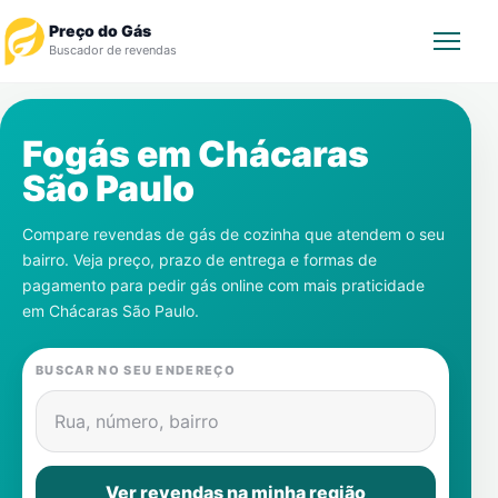
Preço do Gás
Buscador de revendas
Rastrear Pedido
Fogás em
Chácaras
São Paulo
Revendedor
Compare revendas de gás de cozinha que atendem o seu
Notícias
bairro. Veja preço, prazo de entrega e formas de
pagamento para pedir gás online com mais praticidade
Cadastre-se
em
Chácaras São Paulo
.
Gás
BUSCAR NO SEU ENDEREÇO
Contatos
Rua, número, bairro
Ver revendas na minha região