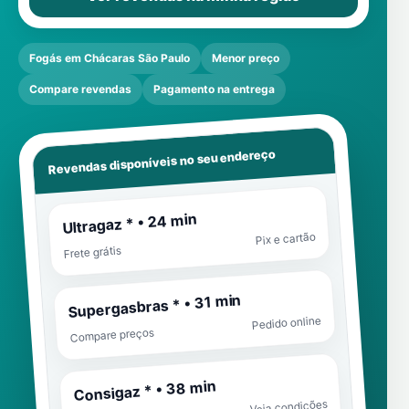
Fogás em Chácaras São Paulo
Menor preço
Compare revendas
Pagamento na entrega
Revendas disponíveis no seu endereço
Ultragaz * • 24 min
Pix e cartão
Frete grátis
Supergasbras * • 31 min
Pedido online
Compare preços
Consigaz * • 38 min
Veja condições