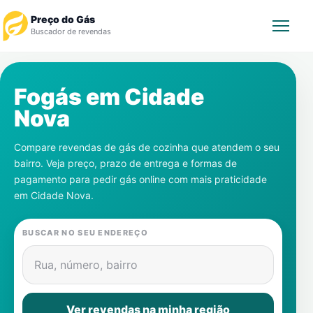
Preço do Gás
Buscador de revendas
Rastrear Pedido
Fogás em
Cidade
Nova
Revendedor
Compare revendas de gás de cozinha que atendem o seu
Notícias
bairro. Veja preço, prazo de entrega e formas de
pagamento para pedir gás online com mais praticidade
Cadastre-se
em
Cidade Nova
.
Gás
BUSCAR NO SEU ENDEREÇO
Contatos
Rua, número, bairro
Ver revendas na minha região