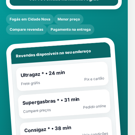
Fogás em Cidade Nova
Menor preço
Compare revendas
Pagamento na entrega
Revendas disponíveis no seu endereço
Ultragaz * • 24 min
Pix e cartão
Frete grátis
Supergasbras * • 31 min
Pedido online
Compare preços
Consigaz * • 38 min
Veja condições