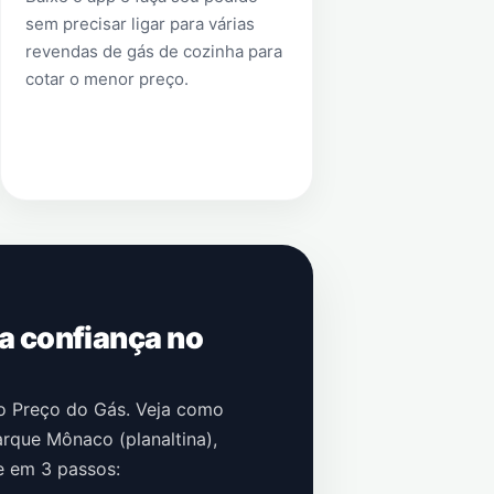
sem precisar ligar para várias
revendas de gás de cozinha para
cotar o menor preço.
 a confiança no
no Preço do Gás. Veja como
rque Mônaco (planaltina)
,
e em 3 passos: