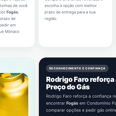
óximas de você.
escolha a opção com melhor
 por
Fogás
,
prazo de entrega para a sua
prazo de
região.
 pedir em
ue Mônaco
RECONHECIMENTO E CONFIANÇA
Rodrigo Faro reforça
Preço do Gás
Rodrigo Faro reforça a confiança 
encontrar
Fogás
em
Condomínio Pa
comparar opções e pedir gás onlin