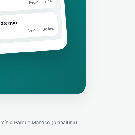
Pedido online
 38 min
Veja condições
o
ínio Parque Mônaco (planaltina)