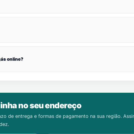
ás online?
inha no seu endereço
azo de entrega e formas de pagamento na sua região. Ass
dez.