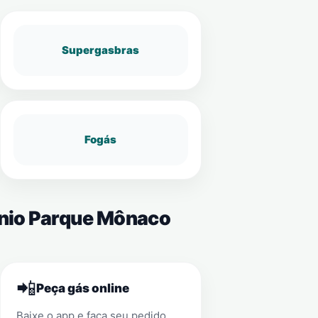
Supergasbras
Fogás
ínio Parque Mônaco
📲
Peça gás online
Baixe o app e faça seu pedido