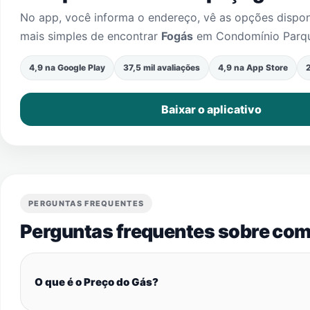
No app, você informa o endereço, vê as opções dispo
mais simples de encontrar
Fogás
em
Condomínio Parqu
4,9 na Google Play
37,5 mil avaliações
4,9 na App Store
2
Baixar o aplicativo
PERGUNTAS FREQUENTES
Perguntas frequentes sobre com
O que é o Preço do Gás?