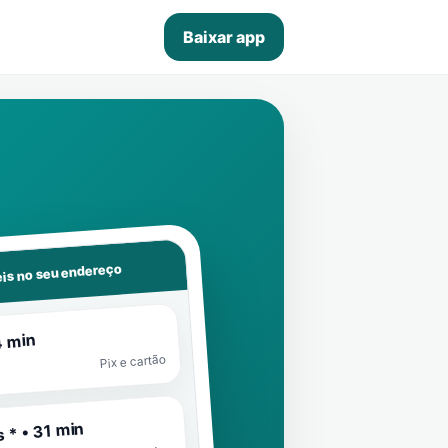
Baixar app
is no seu endereço
4 min
Pix e cartão
 * • 31 min