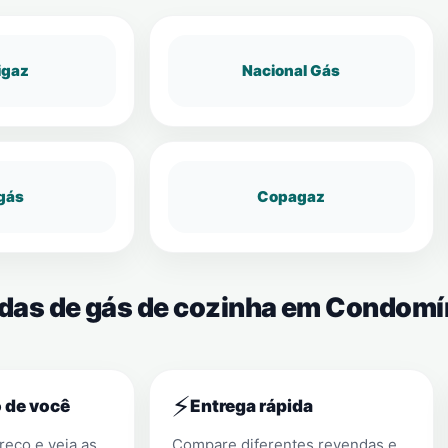
igaz
Nacional Gás
gás
Copagaz
endas de gás de cozinha em Condom
⚡
 de você
Entrega rápida
eço e veja as
Compare diferentes revendas e