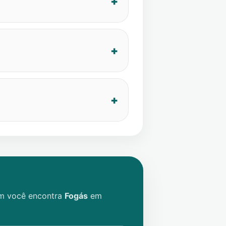
im você encontra
Fogás
em