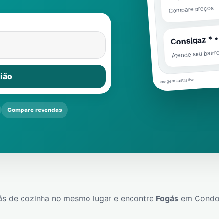
Compare preços
Consigaz * •
Atende seu bairr
ião
Imagem ilustrativa
Compare revendas
ás de cozinha no mesmo lugar e encontre
Fogás
em
Condom