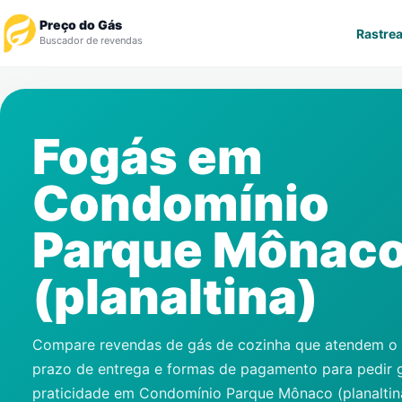
Preço do Gás
Rastrea
Buscador de revendas
Rastrear Pedido
Fogás em
Revendedor
Condomínio
Notícias
Parque Mônac
Cadastre-se
(planaltina)
Gás
Contatos
Compare revendas de gás de cozinha que atendem o s
prazo de entrega e formas de pagamento para pedir 
praticidade em
Condomínio Parque Mônaco (planaltin