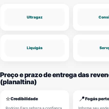
Ultragaz
Cons
Liquigás
Serv
Preço e prazo de entrega das rev
(planaltina)
⭐
📍
Credibilidade
Fogás perto
Rodrigo Faro reforça a confiança
Informe seu ender