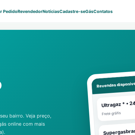
r Pedido
Revendedor
Notícias
Cadastre-se
Gás
Contatos
o
Revendas disponíve
Ultragaz * • 2
Frete grátis
eu bairro. Veja preço,
gás online com mais
Supergasbras
a)
.