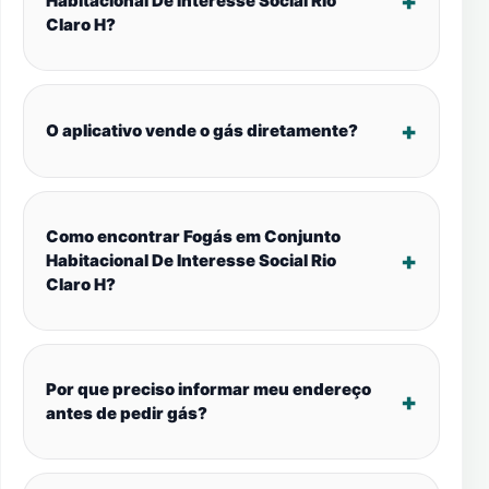
Habitacional De Interesse Social Rio
Claro H?
O aplicativo vende o gás diretamente?
Como encontrar Fogás em Conjunto
Habitacional De Interesse Social Rio
Claro H?
Por que preciso informar meu endereço
antes de pedir gás?