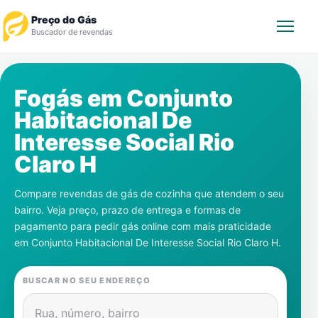
Preço do Gás
Buscador de revendas
Rastrear Pedido
Fogás em
Conjunto
Habitacional De
Revendedor
Interesse Social Rio
Notícias
Claro H
Cadastre-se
Compare revendas de gás de cozinha que atendem o seu
bairro. Veja preço, prazo de entrega e formas de
Gás
pagamento para pedir gás online com mais praticidade
em
Conjunto Habitacional De Interesse Social Rio Claro H
.
Contatos
BUSCAR NO SEU ENDEREÇO
Rua, número, bairro