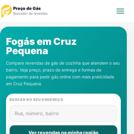
Preço do Gás
Buscador de revendas
Rastrear Pedido
Fogás em
Cruz
Pequena
Revendedor
Compare revendas de gás de cozinha que atendem o seu
Notícias
bairro. Veja preço, prazo de entrega e formas de
pagamento para pedir gás online com mais praticidade
Cadastre-se
em
Cruz Pequena
.
Gás
BUSCAR NO SEU ENDEREÇO
Contatos
Rua, número, bairro
Ver revendas na minha região