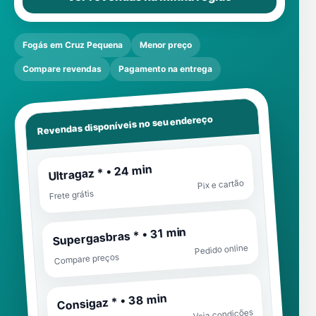
Fogás em Cruz Pequena
Menor preço
Compare revendas
Pagamento na entrega
Revendas disponíveis no seu endereço
Ultragaz * • 24 min
Pix e cartão
Frete grátis
Supergasbras * • 31 min
Pedido online
Compare preços
Consigaz * • 38 min
Veja condições