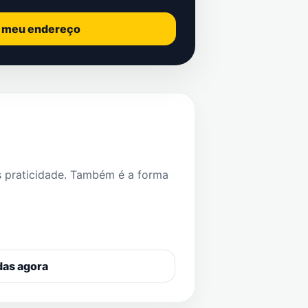
o meu endereço
s praticidade. Também é a forma
das agora