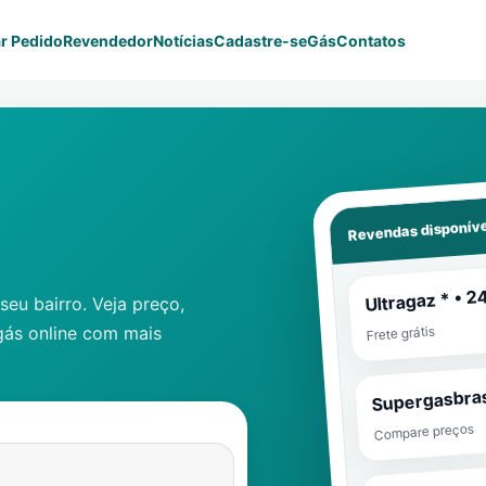
r Pedido
Revendedor
Notícias
Cadastre-se
Gás
Contatos
Revendas disponíve
Ultragaz * • 2
eu bairro. Veja preço,
gás online com mais
Frete grátis
Supergasbras
Compare preços