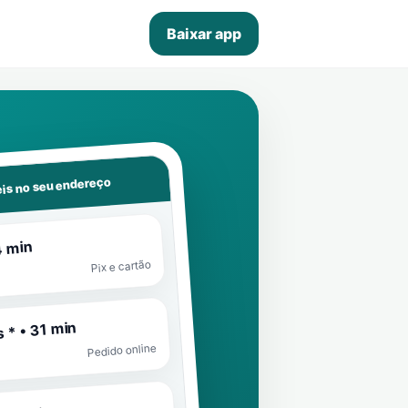
Baixar app
is no seu endereço
4 min
Pix e cartão
 * • 31 min
Pedido online