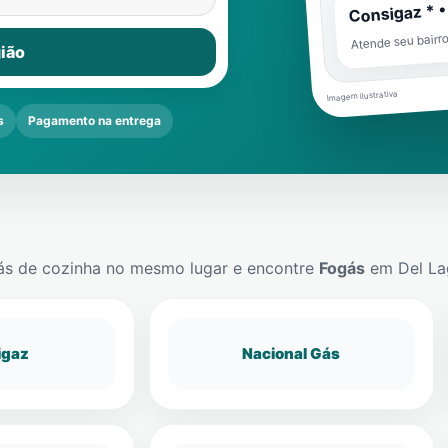
Consigaz * •
Atende seu bairr
ião
Imagem ilustrativa
s
Pagamento na entrega
ás de cozinha no mesmo lugar e encontre
Fogás
em
Del La
igaz
Nacional Gás