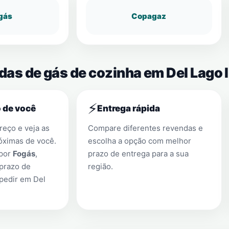
gás
Copagaz
das de gás de cozinha em Del Lago I
⚡
 de você
Entrega rápida
eço e veja as
Compare diferentes revendas e
óximas de você.
escolha a opção com melhor
 por
Fogás
,
prazo de entrega para a sua
prazo de
região.
 pedir em
Del