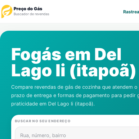
Preço do Gás
Rastrea
Buscador de revendas
Rastrear Pedido
Fogás em
Del
Revendedor
Lago Ii (itapoã)
Notícias
Cadastre-se
Compare revendas de gás de cozinha que atendem o s
prazo de entrega e formas de pagamento para pedir 
Gás
praticidade em
Del Lago Ii (itapoã)
.
Contatos
BUSCAR NO SEU ENDEREÇO
Rua, número, bairro