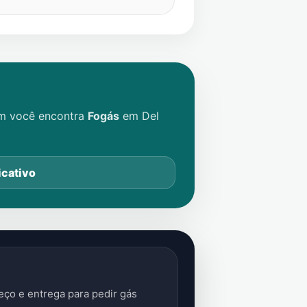
im você encontra
Fogás
em
Del
icativo
ço e entrega para pedir gás