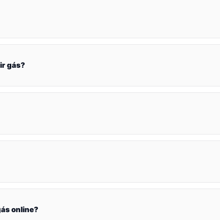
ir gás?
ás online?