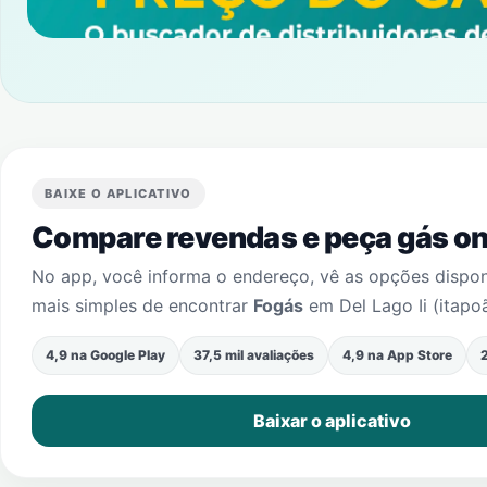
BAIXE O APLICATIVO
Compare revendas e peça gás onl
No app, você informa o endereço, vê as opções dispo
mais simples de encontrar
Fogás
em
Del Lago Ii (itapo
4,9 na Google Play
37,5 mil avaliações
4,9 na App Store
2
Baixar o aplicativo