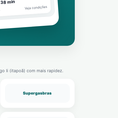
 38 min
Veja condições
o
go Ii (itapoã)
com mais rapidez.
Supergasbras