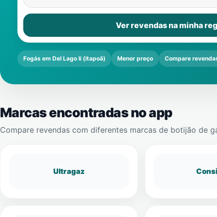
Ver revendas na minha reg
Fogás em Del Lago Ii (itapoã)
Menor preço
Compare revenda
Marcas encontradas no app
Compare revendas com diferentes marcas de botijão de g
Ultragaz
Cons