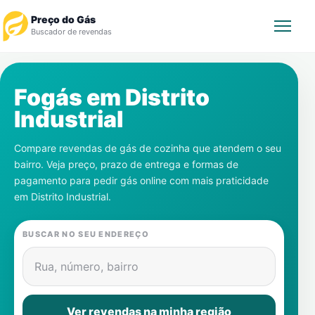
Preço do Gás
Buscador de revendas
Rastrear Pedido
Fogás em
Distrito
Industrial
Revendedor
Compare revendas de gás de cozinha que atendem o seu
Notícias
bairro. Veja preço, prazo de entrega e formas de
pagamento para pedir gás online com mais praticidade
Cadastre-se
em
Distrito Industrial
.
Gás
BUSCAR NO SEU ENDEREÇO
Contatos
Rua, número, bairro
Ver revendas na minha região