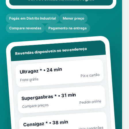
Fogás em Distrito Industrial
Menor preço
Compare revendas
Pagamento na entrega
Revendas disponíveis no seu endereço
Ultragaz * • 24 min
Pix e cartão
Frete grátis
Supergasbras * • 31 min
Pedido online
Compare preços
Consigaz * • 38 min
Veja condições