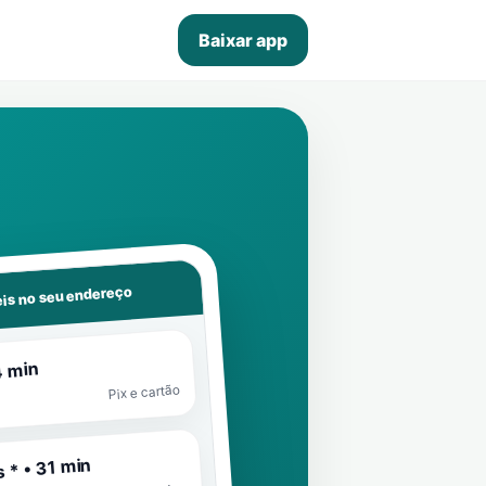
Baixar app
is no seu endereço
4 min
Pix e cartão
 * • 31 min