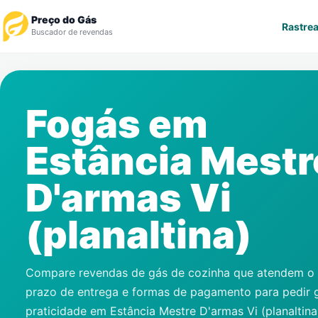
Preço do Gás
Rastrea
Buscador de revendas
Rastrear Pedido
Fogás em
Revendedor
Estância Mestr
Notícias
D'armas Vi
Cadastre-se
(planaltina)
Gás
Contatos
Compare revendas de gás de cozinha que atendem o s
prazo de entrega e formas de pagamento para pedir 
praticidade em
Estância Mestre D'armas Vi (planaltina