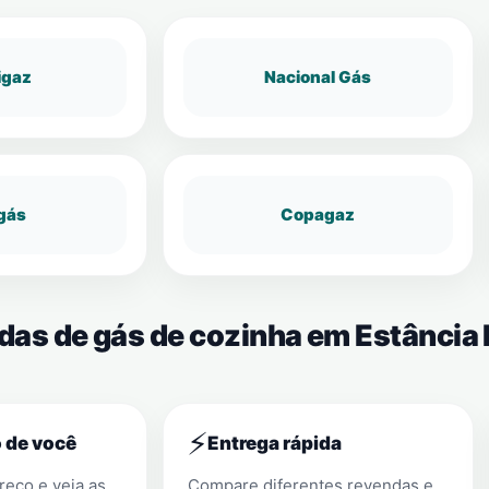
igaz
Nacional Gás
gás
Copagaz
ndas de gás de cozinha em Estância
⚡
 de você
Entrega rápida
eço e veja as
Compare diferentes revendas e