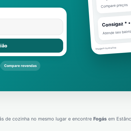
Compare preços
Consigaz * •
Atende seu bairr
ião
Imagem ilustrativa
Compare revendas
ás de cozinha no mesmo lugar e encontre
Fogás
em
Estânc