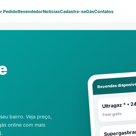
r Pedido
Revendedor
Notícias
Cadastre-se
Gás
Contatos
e
Revendas disponíve
Ultragaz * • 2
Frete grátis
eu bairro. Veja preço,
gás online com mais
Supergasbras
)
.