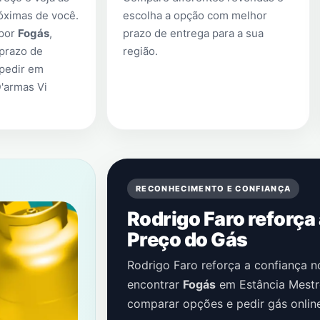
óximas de você.
escolha a opção com melhor
 por
Fogás
,
prazo de entrega para a sua
prazo de
região.
 pedir em
'armas Vi
RECONHECIMENTO E CONFIANÇA
Rodrigo Faro reforça
Preço do Gás
Rodrigo Faro reforça a confiança 
encontrar
Fogás
em
Estância Mestr
comparar opções e pedir gás onlin