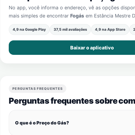
No app, você informa o endereço, vê as opções dispo
mais simples de encontrar
Fogás
em
Estância Mestre D
4,9 na Google Play
37,5 mil avaliações
4,9 na App Store
2
Baixar o aplicativo
PERGUNTAS FREQUENTES
Perguntas frequentes sobre com
O que é o Preço do Gás?