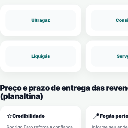
Ultragaz
Cons
Liquigás
Serv
Preço e prazo de entrega das reve
(planaltina)
⭐
📍
Credibilidade
Fogás perto
Rodrigo Faro reforça a confiança
Informe seu ender