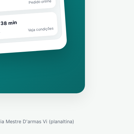
Pedido online
 38 min
Veja condições
o
ia Mestre D'armas Vi (planaltina)