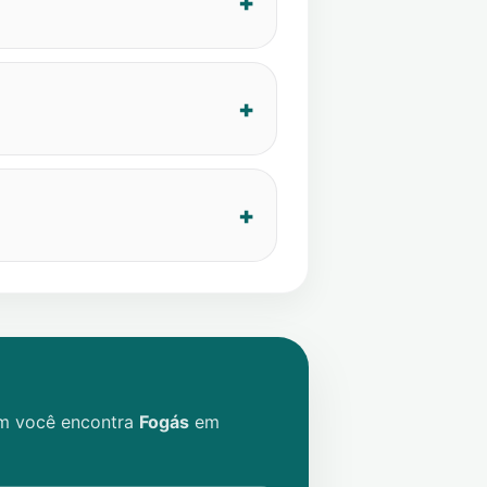
im você encontra
Fogás
em