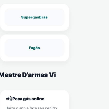
Supergasbras
Fogás
 Mestre D'armas Vi
📲
Peça gás online
Baixe o app e faça seu pedido