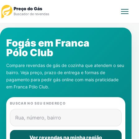
Preço do Gás
Buscador de revendas
Rastrear Pedido
Fogás em
Franca
Pólo Club
Revendedor
Compare revendas de gás de cozinha que atendem o seu
Notícias
bairro. Veja preço, prazo de entrega e formas de
pagamento para pedir gás online com mais praticidade
Cadastre-se
em
Franca Pólo Club
.
Gás
BUSCAR NO SEU ENDEREÇO
Contatos
Rua, número, bairro
Ver revendas na minha região