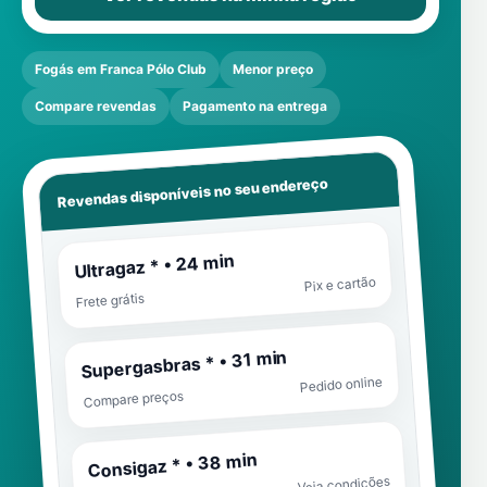
Fogás em Franca Pólo Club
Menor preço
Compare revendas
Pagamento na entrega
Revendas disponíveis no seu endereço
Ultragaz * • 24 min
Pix e cartão
Frete grátis
Supergasbras * • 31 min
Pedido online
Compare preços
Consigaz * • 38 min
Veja condições