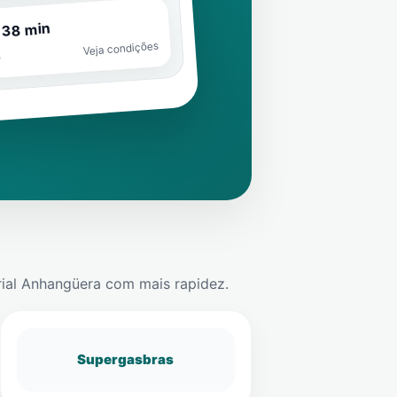
 38 min
Veja condições
o
rial Anhangüera
com mais rapidez.
Supergasbras