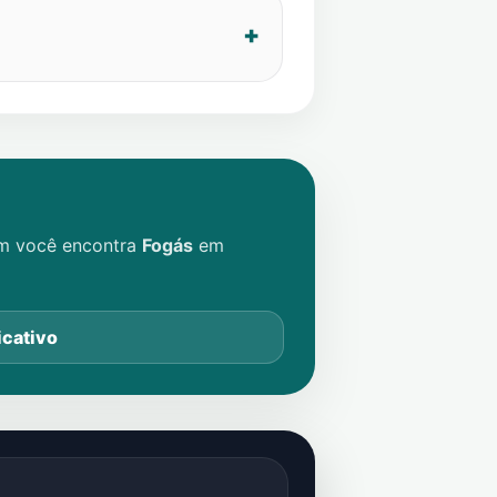
im você encontra
Fogás
em
icativo