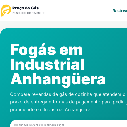
Preço do Gás
Rastrea
Buscador de revendas
Rastrear Pedido
Fogás em
Revendedor
Industrial
Notícias
Anhangüera
Cadastre-se
Gás
Compare revendas de gás de cozinha que atendem o s
prazo de entrega e formas de pagamento para pedir 
Contatos
praticidade em
Industrial Anhangüera
.
BUSCAR NO SEU ENDEREÇO