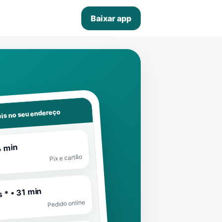
Baixar app
is no seu endereço
4 min
Pix e cartão
 * • 31 min
Pedido online