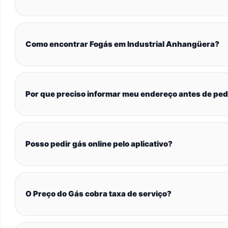
Como encontrar Fogás em Industrial Anhangüera?
Por que preciso informar meu endereço antes de ped
Posso pedir gás online pelo aplicativo?
O Preço do Gás cobra taxa de serviço?