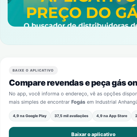
BAIXE O APLICATIVO
Compare revendas e peça gás onl
No app, você informa o endereço, vê as opções dispo
mais simples de encontrar
Fogás
em
Industrial Anhang
4,9 na Google Play
37,5 mil avaliações
4,9 na App Store
2
Baixar o aplicativo