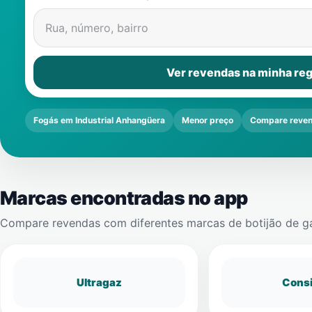
Rua, número, bairro
Ver revendas na minha reg
Fogás em Industrial Anhangüera
Menor preço
Compare reve
Marcas encontradas no app
Compare revendas com diferentes marcas de botijão de g
Ultragaz
Cons