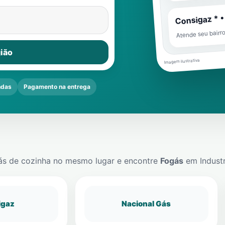
Consigaz * •
Atende seu bairr
ião
Imagem ilustrativa
ndas
Pagamento na entrega
ás de cozinha no mesmo lugar e encontre
Fogás
em
Indust
igaz
Nacional Gás