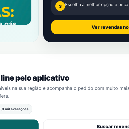
Escolha a melhor opção e peça 
3
Ver revendas n
ine pelo aplicativo
níveis na sua região e acompanha o pedido com muito mai
üera
.
,9 mil avaliações
Buscar reven