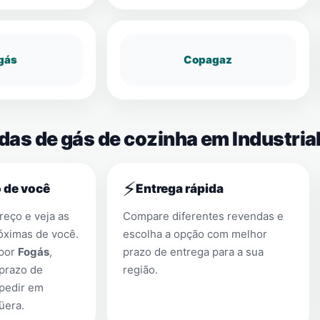
gás
Copagaz
ndas de gás de cozinha em Industri
⚡
 de você
Entrega rápida
eço e veja as
Compare diferentes revendas e
óximas de você.
escolha a opção com melhor
 por
Fogás
,
prazo de entrega para a sua
prazo de
região.
 pedir em
üera
.