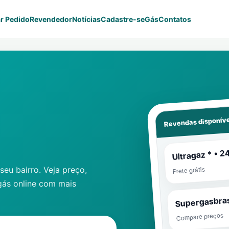
r Pedido
Revendedor
Notícias
Cadastre-se
Gás
Contatos
Revendas disponíve
Ultragaz * • 2
eu bairro. Veja preço,
Frete grátis
gás online com mais
Supergasbras
Compare preços