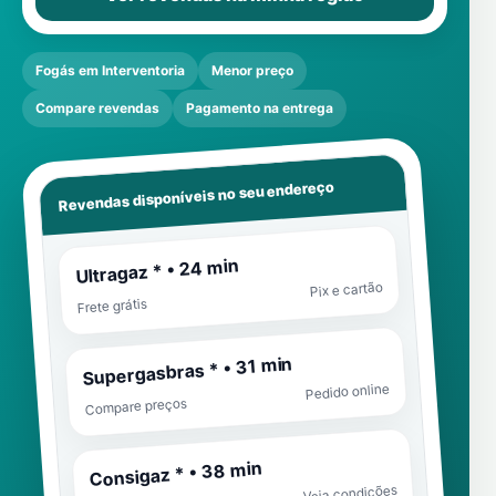
Fogás em Interventoria
Menor preço
Compare revendas
Pagamento na entrega
Revendas disponíveis no seu endereço
Ultragaz * • 24 min
Pix e cartão
Frete grátis
Supergasbras * • 31 min
Pedido online
Compare preços
Consigaz * • 38 min
Veja condições