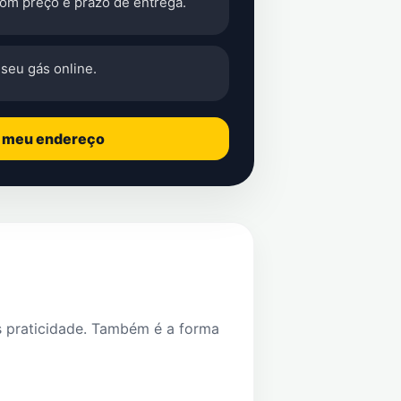
com preço e prazo de entrega.
seu gás online.
o meu endereço
s praticidade. Também é a forma