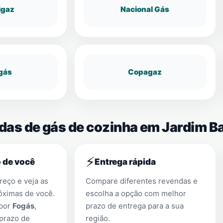
igaz
Nacional Gás
gás
Copagaz
ndas de gás de cozinha em Jardim B
⚡
 de você
Entrega rápida
eço e veja as
Compare diferentes revendas e
óximas de você.
escolha a opção com melhor
 por
Fogás
,
prazo de entrega para a sua
prazo de
região.