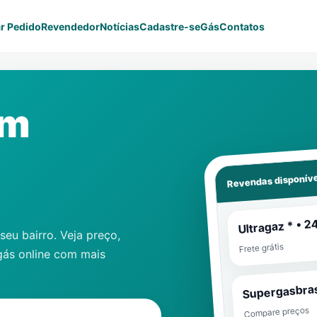
r Pedido
Revendedor
Notícias
Cadastre-se
Gás
Contatos
im
Revendas disponíve
Ultragaz * • 2
eu bairro. Veja preço,
Frete grátis
gás online com mais
Supergasbras
Compare preços