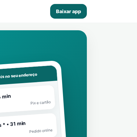
Baixar app
is no seu endereço
4 min
Pix e cartão
 * • 31 min
Pedido online