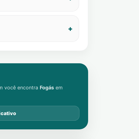
im você encontra
Fogás
em
icativo