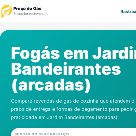
Preço do Gás
Rastrea
Buscador de revendas
Rastrear Pedido
Fogás em
Jard
Revendedor
Bandeirantes
Notícias
(arcadas)
Cadastre-se
Gás
Compare revendas de gás de cozinha que atendem o s
prazo de entrega e formas de pagamento para pedir 
Contatos
praticidade em
Jardim Bandeirantes (arcadas)
.
BUSCAR NO SEU ENDEREÇO