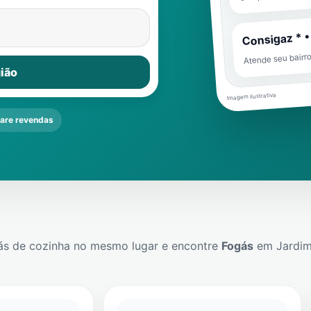
Consigaz * •
Atende seu bairr
ião
Imagem ilustrativa
re revendas
ás de cozinha no mesmo lugar e encontre
Fogás
em
Jardim