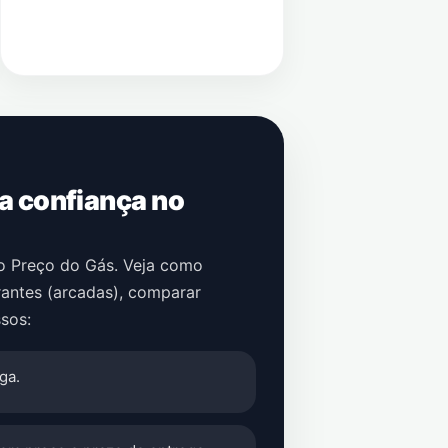
 a confiança no
no Preço do Gás. Veja como
antes (arcadas)
, comparar
sos:
ga.