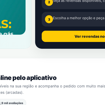
Veja as revendas disponíveis, 
2
Escolha a melhor opção e peça 
3
Ver revendas n
ine pelo aplicativo
níveis na sua região e acompanha o pedido com muito mai
es (arcadas)
.
,9 mil avaliações