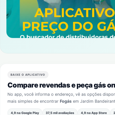
BAIXE O APLICATIVO
Compare revendas e peça gás onl
No app, você informa o endereço, vê as opções dispo
mais simples de encontrar
Fogás
em
Jardim Bandeirant
4,9 na Google Play
37,5 mil avaliações
4,9 na App Store
2