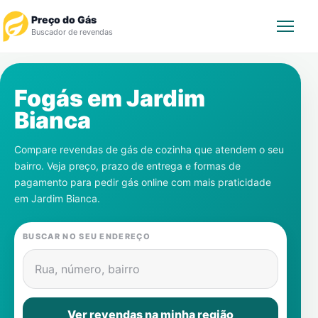
Preço do Gás
Buscador de revendas
Rastrear Pedido
Fogás em
Jardim
Bianca
Revendedor
Compare revendas de gás de cozinha que atendem o seu
Notícias
bairro. Veja preço, prazo de entrega e formas de
pagamento para pedir gás online com mais praticidade
Cadastre-se
em
Jardim Bianca
.
Gás
BUSCAR NO SEU ENDEREÇO
Contatos
Rua, número, bairro
Ver revendas na minha região