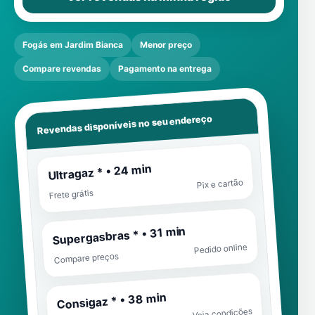
Fogás em Jardim Bianca
Menor preço
Compare revendas
Pagamento na entrega
Revendas disponíveis no seu endereço
Ultragaz * • 24 min
Pix e cartão
Frete grátis
Supergasbras * • 31 min
Pedido online
Compare preços
Consigaz * • 38 min
Veja condições