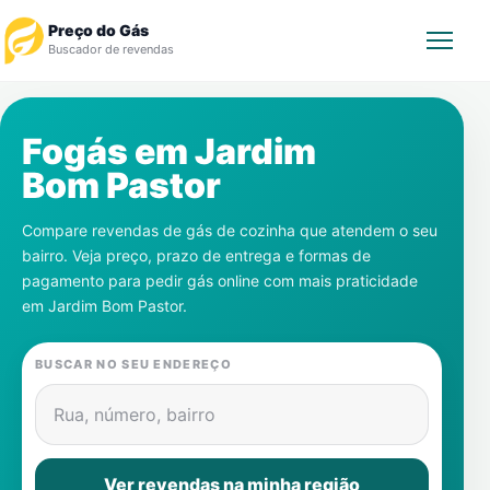
Preço do Gás
Buscador de revendas
Rastrear Pedido
Fogás em
Jardim
Bom Pastor
Revendedor
Compare revendas de gás de cozinha que atendem o seu
Notícias
bairro. Veja preço, prazo de entrega e formas de
pagamento para pedir gás online com mais praticidade
Cadastre-se
em
Jardim Bom Pastor
.
Gás
BUSCAR NO SEU ENDEREÇO
Contatos
Rua, número, bairro
Ver revendas na minha região