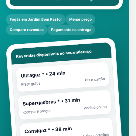
Fogás em Jardim Bom Pastor
Menor preço
Compare revendas
Pagamento na entrega
Revendas disponíveis no seu endereço
Ultragaz * • 24 min
Pix e cartão
Frete grátis
Supergasbras * • 31 min
Pedido online
Compare preços
Consigaz * • 38 min
Veja condições