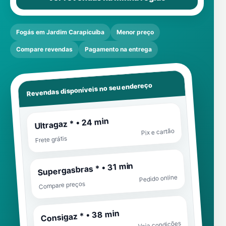
Fogás em Jardim Carapicuíba
Menor preço
Compare revendas
Pagamento na entrega
Revendas disponíveis no seu endereço
Ultragaz * • 24 min
Pix e cartão
Frete grátis
Supergasbras * • 31 min
Pedido online
Compare preços
Consigaz * • 38 min
Veja condições