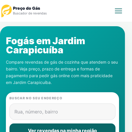
Preço do Gás
Buscador de revendas
Rastrear Pedido
Fogás em
Jardim
Carapicuíba
Revendedor
Compare revendas de gás de cozinha que atendem o seu
Notícias
bairro. Veja preço, prazo de entrega e formas de
pagamento para pedir gás online com mais praticidade
Cadastre-se
em
Jardim Carapicuíba
.
Gás
BUSCAR NO SEU ENDEREÇO
Contatos
Rua, número, bairro
Ver revendas na minha região