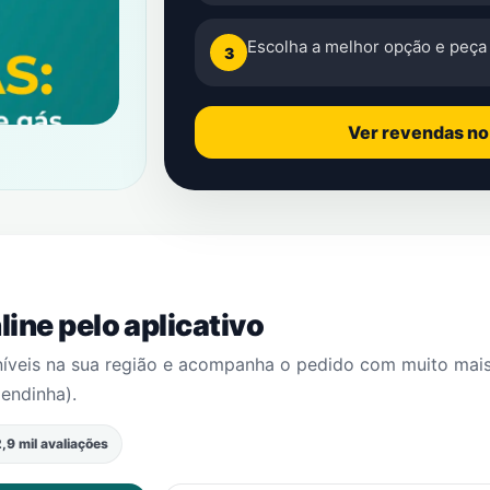
Escolha a melhor opção e peça 
3
Ver revendas n
ine pelo aplicativo
níveis na sua região e acompanha o pedido com muito mai
zendinha)
.
,9 mil avaliações