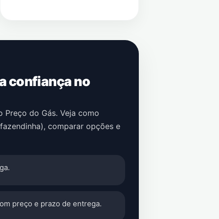
 a confiança no
no Preço do Gás. Veja como
(fazendinha)
, comparar opções e
ga.
com preço e prazo de entrega.