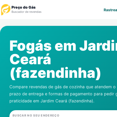
Preço do Gás
Rastrea
Buscador de revendas
Rastrear Pedido
Fogás em
Jard
Revendedor
Ceará
Notícias
(fazendinha)
Cadastre-se
Gás
Compare revendas de gás de cozinha que atendem o s
prazo de entrega e formas de pagamento para pedir 
Contatos
praticidade em
Jardim Ceará (fazendinha)
.
BUSCAR NO SEU ENDEREÇO