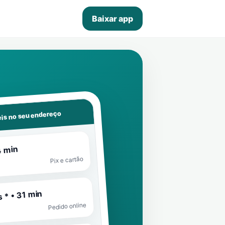
Baixar app
is no seu endereço
4 min
Pix e cartão
 * • 31 min
Pedido online