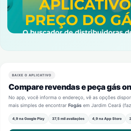
BAIXE O APLICATIVO
Compare revendas e peça gás onl
No app, você informa o endereço, vê as opções dispo
mais simples de encontrar
Fogás
em
Jardim Ceará (fa
4,9 na Google Play
37,5 mil avaliações
4,9 na App Store
2