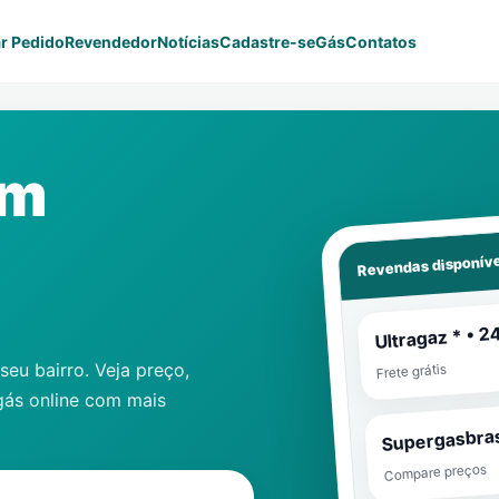
r Pedido
Revendedor
Notícias
Cadastre-se
Gás
Contatos
im
Revendas disponíve
Ultragaz * • 2
eu bairro. Veja preço,
Frete grátis
gás online com mais
Supergasbras
Compare preços