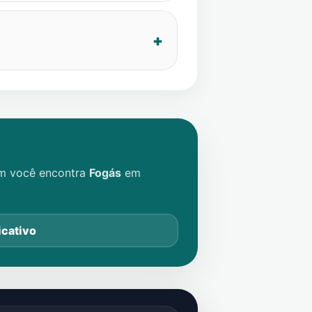
im você encontra
Fogás
em
icativo