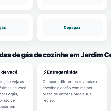
gás
Copagaz
ndas de gás de cozinha em Jardim C
⚡
 de você
Entrega rápida
eço e veja as
Compare diferentes revendas e
óximas de você.
escolha a opção com melhor
 por
Fogás
,
prazo de entrega para a sua
prazo de
região.
 pedir em