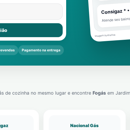
Consigaz * •
Atende seu bairr
ião
Imagem ilustrativa
revendas
Pagamento na entrega
ás de cozinha no mesmo lugar e encontre
Fogás
em
Jardim
igaz
Nacional Gás