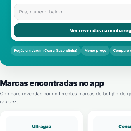
Rua, número, bairro
Ver revendas na minha reg
Fogás em Jardim Ceará (fazendinha)
Menor preço
Compare 
Marcas encontradas no app
Compare revendas com diferentes marcas de botijão de g
rapidez.
Ultragaz
Cons