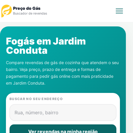
Preço do Gás
Buscador de revendas
Rastrear Pedido
Fogás em
Jardim
Conduta
Revendedor
Compare revendas de gás de cozinha que atendem o seu
Notícias
bairro. Veja preço, prazo de entrega e formas de
pagamento para pedir gás online com mais praticidade
Cadastre-se
em
Jardim Conduta
.
Gás
BUSCAR NO SEU ENDEREÇO
Contatos
Rua, número, bairro
Ver revendas na minha região