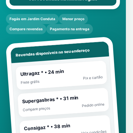
Fogás em Jardim Conduta
Menor preço
Compare revendas
Pagamento na entrega
Revendas disponíveis no seu endereço
Ultragaz * • 24 min
Pix e cartão
Frete grátis
Supergasbras * • 31 min
Pedido online
Compare preços
Consigaz * • 38 min
Veja condições