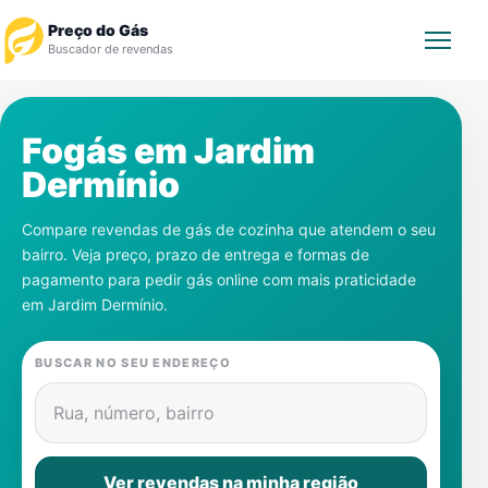
Preço do Gás
Buscador de revendas
Rastrear Pedido
Fogás em
Jardim
Dermínio
Revendedor
Compare revendas de gás de cozinha que atendem o seu
Notícias
bairro. Veja preço, prazo de entrega e formas de
pagamento para pedir gás online com mais praticidade
Cadastre-se
em
Jardim Dermínio
.
Gás
BUSCAR NO SEU ENDEREÇO
Contatos
Rua, número, bairro
Ver revendas na minha região