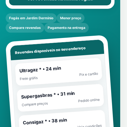
Fogás em Jardim Dermínio
Menor preço
Compare revendas
Pagamento na entrega
Revendas disponíveis no seu endereço
Ultragaz * • 24 min
Pix e cartão
Frete grátis
Supergasbras * • 31 min
Pedido online
Compare preços
Consigaz * • 38 min
Veja condições