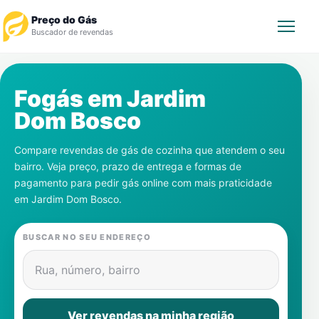
Preço do Gás
Buscador de revendas
Rastrear Pedido
Fogás em
Jardim
Dom Bosco
Revendedor
Compare revendas de gás de cozinha que atendem o seu
Notícias
bairro. Veja preço, prazo de entrega e formas de
pagamento para pedir gás online com mais praticidade
Cadastre-se
em
Jardim Dom Bosco
.
Gás
BUSCAR NO SEU ENDEREÇO
Contatos
Rua, número, bairro
Ver revendas na minha região