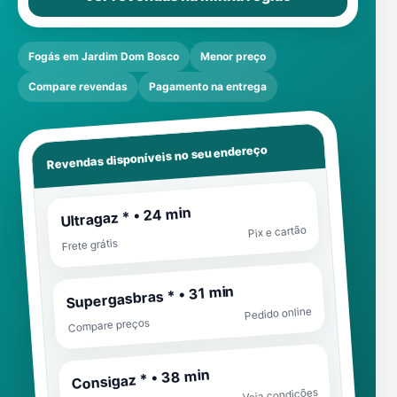
Fogás em Jardim Dom Bosco
Menor preço
Compare revendas
Pagamento na entrega
Revendas disponíveis no seu endereço
Ultragaz * • 24 min
Pix e cartão
Frete grátis
Supergasbras * • 31 min
Pedido online
Compare preços
Consigaz * • 38 min
Veja condições