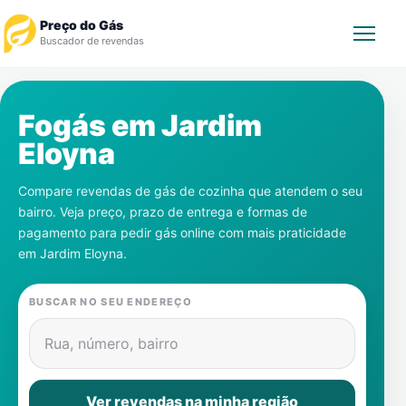
Preço do Gás
Buscador de revendas
Rastrear Pedido
Fogás em
Jardim
Eloyna
Revendedor
Compare revendas de gás de cozinha que atendem o seu
Notícias
bairro. Veja preço, prazo de entrega e formas de
pagamento para pedir gás online com mais praticidade
Cadastre-se
em
Jardim Eloyna
.
Gás
BUSCAR NO SEU ENDEREÇO
Contatos
Rua, número, bairro
Ver revendas na minha região