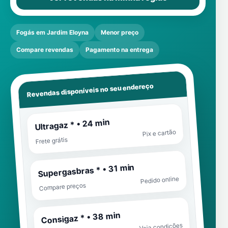
Fogás em Jardim Eloyna
Menor preço
Compare revendas
Pagamento na entrega
Revendas disponíveis no seu endereço
Ultragaz * • 24 min
Pix e cartão
Frete grátis
Supergasbras * • 31 min
Pedido online
Compare preços
Consigaz * • 38 min
Veja condições