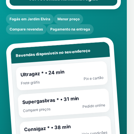
Fogás em Jardim Elvira
Menor preço
Compare revendas
Pagamento na entrega
Revendas disponíveis no seu endereço
Ultragaz * • 24 min
Pix e cartão
Frete grátis
Supergasbras * • 31 min
Pedido online
Compare preços
Consigaz * • 38 min
Veja condições