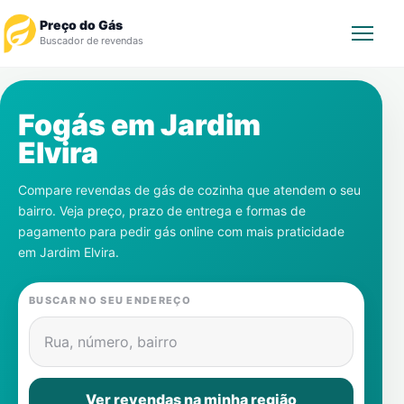
Preço do Gás
Buscador de revendas
Rastrear Pedido
Fogás em
Jardim
Elvira
Revendedor
Compare revendas de gás de cozinha que atendem o seu
Notícias
bairro. Veja preço, prazo de entrega e formas de
pagamento para pedir gás online com mais praticidade
Cadastre-se
em
Jardim Elvira
.
Gás
BUSCAR NO SEU ENDEREÇO
Contatos
Rua, número, bairro
Ver revendas na minha região