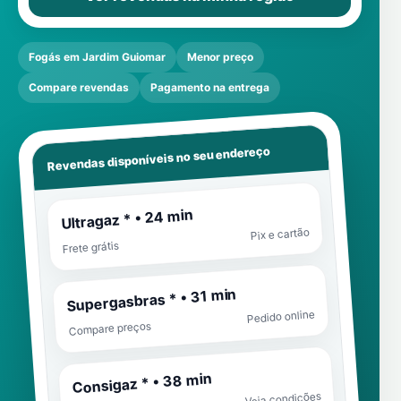
Fogás em Jardim Guiomar
Menor preço
Compare revendas
Pagamento na entrega
Revendas disponíveis no seu endereço
Ultragaz * • 24 min
Pix e cartão
Frete grátis
Supergasbras * • 31 min
Pedido online
Compare preços
Consigaz * • 38 min
Veja condições