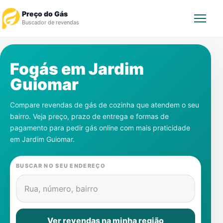
Preço do Gás
Buscador de revendas
Rastrear Pedido
Fogás em
Jardim
Guiomar
Revendedor
Compare revendas de gás de cozinha que atendem o seu
Notícias
bairro. Veja preço, prazo de entrega e formas de
pagamento para pedir gás online com mais praticidade
Cadastre-se
em
Jardim Guiomar
.
Gás
BUSCAR NO SEU ENDEREÇO
Contatos
Rua, número, bairro
Ver revendas na minha região