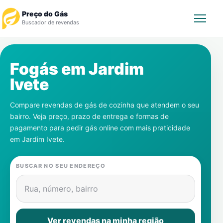
Preço do Gás
Buscador de revendas
Rastrear Pedido
Fogás em
Jardim
Ivete
Revendedor
Compare revendas de gás de cozinha que atendem o seu
Notícias
bairro. Veja preço, prazo de entrega e formas de
pagamento para pedir gás online com mais praticidade
Cadastre-se
em
Jardim Ivete
.
Gás
BUSCAR NO SEU ENDEREÇO
Contatos
Rua, número, bairro
Ver revendas na minha região