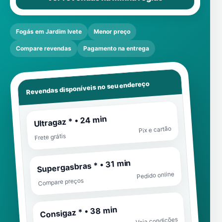
Fogás em Jardim Ivete
Menor preço
Compare revendas
Pagamento na entrega
Revendas disponíveis no seu endereço
Ultragaz * • 24 min
Pix e cartão
Frete grátis
Supergasbras * • 31 min
Pedido online
Compare preços
Consigaz * • 38 min
Veja condições