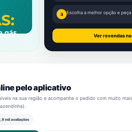
Escolha a melhor opção e peça 
3
Ver revendas n
ine pelo aplicativo
níveis na sua região e acompanha o pedido com muito mai
fazendinha)
.
,9 mil avaliações