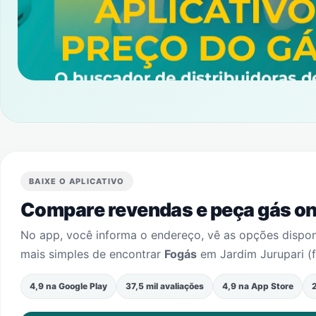
BAIXE O APLICATIVO
Compare revendas e peça gás onl
No app, você informa o endereço, vê as opções dispo
mais simples de encontrar
Fogás
em
Jardim Jurupari (
4,9 na Google Play
37,5 mil avaliações
4,9 na App Store
2