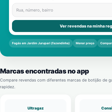
Rua, número, bairro
Ver revendas na minha reg
Fogás em Jardim Jurupari (fazendinha)
Menor preço
Compar
Marcas encontradas no app
Compare revendas com diferentes marcas de botijão de g
rapidez.
Ultragaz
Cons