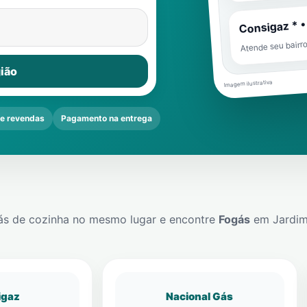
Consigaz * •
Atende seu bairr
ião
Imagem ilustrativa
e revendas
Pagamento na entrega
ás de cozinha no mesmo lugar e encontre
Fogás
em
Jardim
igaz
Nacional Gás