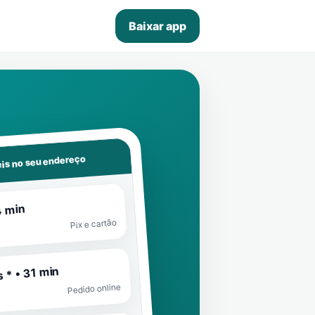
Baixar app
is no seu endereço
4 min
Pix e cartão
 * • 31 min
Pedido online