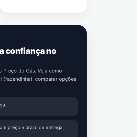
 a confiança no
no Preço do Gás. Veja como
i (fazendinha)
, comparar opções
ga.
com preço e prazo de entrega.