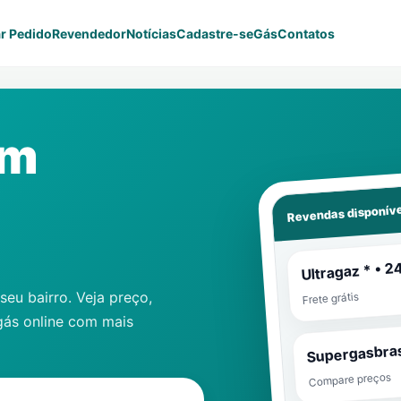
r Pedido
Revendedor
Notícias
Cadastre-se
Gás
Contatos
im
Revendas disponíve
Ultragaz * • 2
eu bairro. Veja preço,
Frete grátis
gás online com mais
Supergasbras
Compare preços