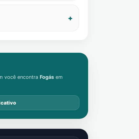
im você encontra
Fogás
em
icativo