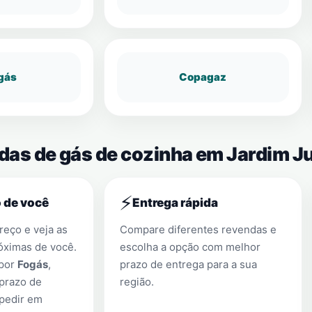
gás
Copagaz
ndas de gás de cozinha em Jardim J
⚡
 de você
Entrega rápida
eço e veja as
Compare diferentes revendas e
óximas de você.
escolha a opção com melhor
 por
Fogás
,
prazo de entrega para a sua
prazo de
região.
 pedir em