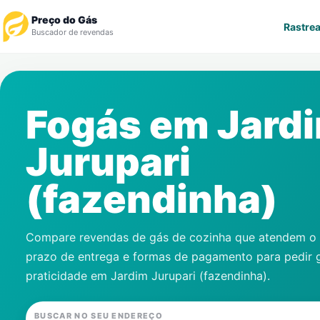
Preço do Gás
Rastrea
Buscador de revendas
Rastrear Pedido
Fogás em
Jard
Revendedor
Jurupari
Notícias
(fazendinha)
Cadastre-se
Gás
Compare revendas de gás de cozinha que atendem o s
prazo de entrega e formas de pagamento para pedir 
Contatos
praticidade em
Jardim Jurupari (fazendinha)
.
BUSCAR NO SEU ENDEREÇO