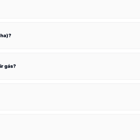
nha)?
ir gás?