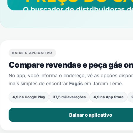
BAIXE O APLICATIVO
Compare revendas e peça gás onl
No app, você informa o endereço, vê as opções dispo
mais simples de encontrar
Fogás
em
Jardim Leme
.
4,9 na Google Play
37,5 mil avaliações
4,9 na App Store
2
Baixar o aplicativo