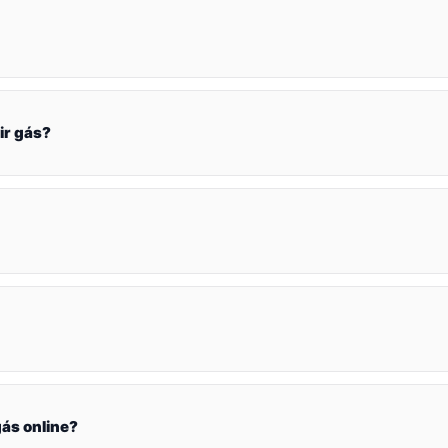
ir gás?
ás online?