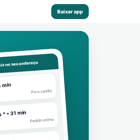
Baixar app
is no seu endereço
4 min
Pix e cartão
 * • 31 min
Pedido online