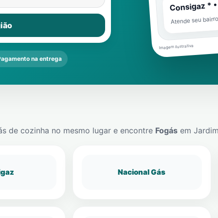
Consigaz * •
Atende seu bairr
ião
Imagem ilustrativa
Pagamento na entrega
ás de cozinha no mesmo lugar e encontre
Fogás
em
Jardi
igaz
Nacional Gás