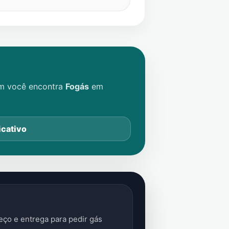
im você encontra
Fogás
em
icativo
ço e entrega para pedir gás