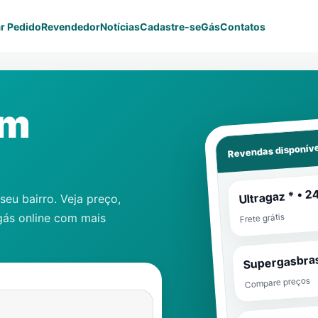
r Pedido
Revendedor
Notícias
Cadastre-se
Gás
Contatos
im
Revendas disponíve
Ultragaz * • 2
eu bairro. Veja preço,
gás online com mais
Frete grátis
Supergasbras
Compare preços