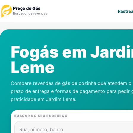
Preço do Gás
Rastrea
Buscador de revendas
Rastrear Pedido
Fogás em
Jard
Revendedor
Leme
Notícias
Cadastre-se
Compare revendas de gás de cozinha que atendem o s
prazo de entrega e formas de pagamento para pedir 
Gás
praticidade em
Jardim Leme
.
Contatos
BUSCAR NO SEU ENDEREÇO
Rua, número, bairro