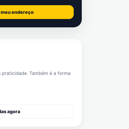
o meu endereço
s praticidade. Também é a forma
das agora