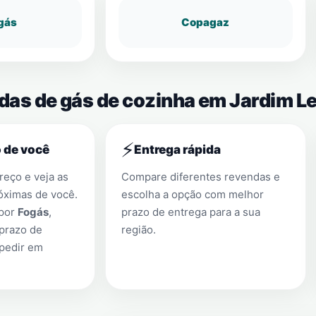
gás
Copagaz
ndas de gás de cozinha em Jardim 
⚡
 de você
Entrega rápida
eço e veja as
Compare diferentes revendas e
óximas de você.
escolha a opção com melhor
 por
Fogás
,
prazo de entrega para a sua
prazo de
região.
 pedir em