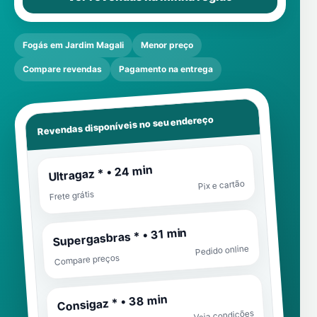
Fogás em Jardim Magali
Menor preço
Compare revendas
Pagamento na entrega
Revendas disponíveis no seu endereço
Ultragaz * • 24 min
Pix e cartão
Frete grátis
Supergasbras * • 31 min
Pedido online
Compare preços
Consigaz * • 38 min
Veja condições