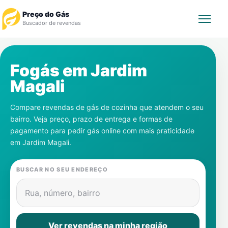
Preço do Gás
Buscador de revendas
Rastrear Pedido
Fogás em
Jardim
Magali
Revendedor
Compare revendas de gás de cozinha que atendem o seu
Notícias
bairro. Veja preço, prazo de entrega e formas de
pagamento para pedir gás online com mais praticidade
Cadastre-se
em
Jardim Magali
.
Gás
BUSCAR NO SEU ENDEREÇO
Contatos
Rua, número, bairro
Ver revendas na minha região