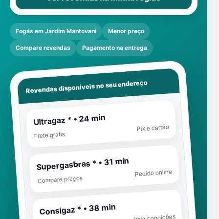
Fogás em Jardim Mantovani
Menor preço
Compare revendas
Pagamento na entrega
Revendas disponíveis no seu endereço
Ultragaz * • 24 min
Pix e cartão
Frete grátis
Supergasbras * • 31 min
Pedido online
Compare preços
Consigaz * • 38 min
Veja condições