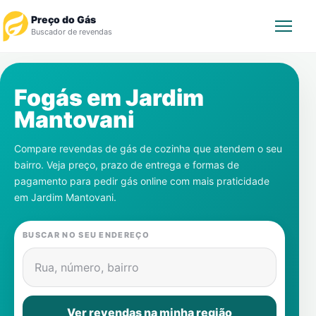
Preço do Gás
Buscador de revendas
Rastrear Pedido
Fogás em
Jardim
Mantovani
Revendedor
Compare revendas de gás de cozinha que atendem o seu
Notícias
bairro. Veja preço, prazo de entrega e formas de
pagamento para pedir gás online com mais praticidade
Cadastre-se
em
Jardim Mantovani
.
Gás
BUSCAR NO SEU ENDEREÇO
Contatos
Rua, número, bairro
Ver revendas na minha região