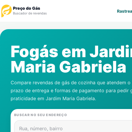
Preço do Gás
Rastrea
Buscador de revendas
Rastrear Pedido
Fogás em
Jard
Revendedor
Maria Gabriela
Notícias
Cadastre-se
Compare revendas de gás de cozinha que atendem o s
prazo de entrega e formas de pagamento para pedir 
Gás
praticidade em
Jardim Maria Gabriela
.
Contatos
BUSCAR NO SEU ENDEREÇO
Rua, número, bairro