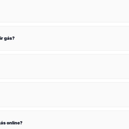
ir gás?
ás online?