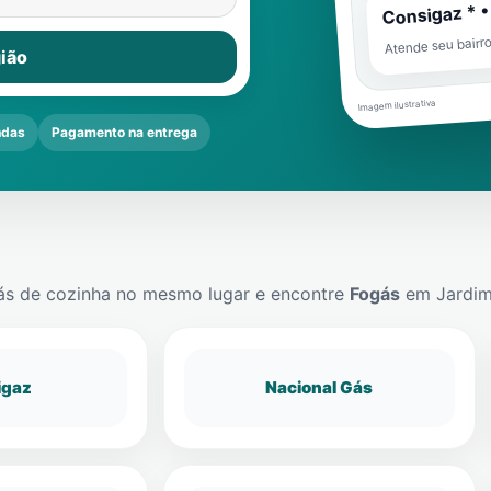
Consigaz * •
Atende seu bairr
ião
Imagem ilustrativa
ndas
Pagamento na entrega
ás de cozinha no mesmo lugar e encontre
Fogás
em
Jardim
igaz
Nacional Gás