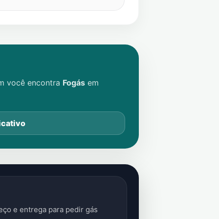
im você encontra
Fogás
em
icativo
ço e entrega para pedir gás