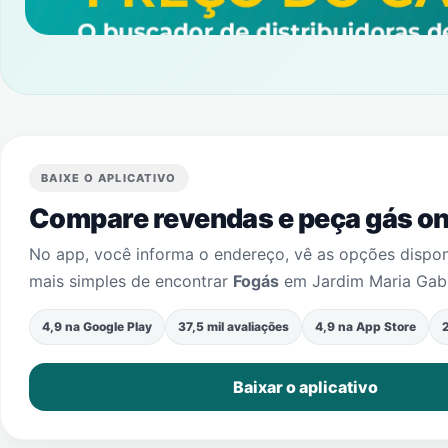
BAIXE O APLICATIVO
Compare revendas e peça gás onl
No app, você informa o endereço, vê as opções dispo
mais simples de encontrar
Fogás
em
Jardim Maria Gabr
4,9 na Google Play
37,5 mil avaliações
4,9 na App Store
2
Baixar o aplicativo