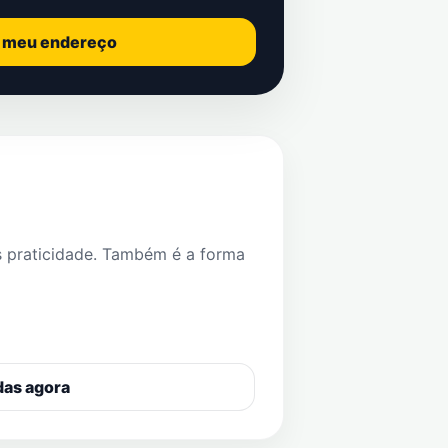
o meu endereço
s praticidade. Também é a forma
das agora