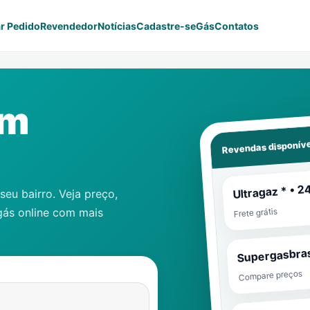
r Pedido
Revendedor
Notícias
Cadastre-se
Gás
Contatos
im
Revendas disponíve
Ultragaz * • 2
eu bairro. Veja preço,
gás online com mais
Frete grátis
Supergasbras
Compare preços