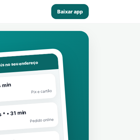
Baixar app
is no seu endereço
4 min
Pix e cartão
 * • 31 min
Pedido online