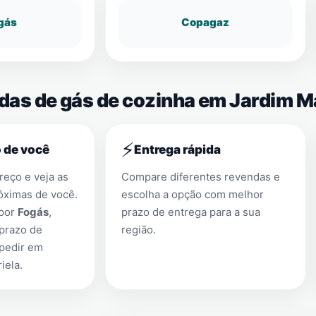
gás
Copagaz
ndas de gás de cozinha em Jardim M
⚡
 de você
Entrega rápida
eço e veja as
Compare diferentes revendas e
óximas de você.
escolha a opção com melhor
 por
Fogás
,
prazo de entrega para a sua
prazo de
região.
 pedir em
iela
.