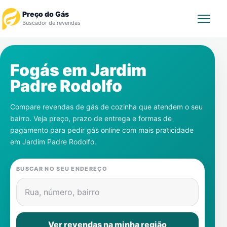
Preço do Gás
Buscador de revendas
Rastrear Pedido
Fogás em
Jardim
Padre Rodolfo
Revendedor
Compare revendas de gás de cozinha que atendem o seu
Notícias
bairro. Veja preço, prazo de entrega e formas de
pagamento para pedir gás online com mais praticidade
Cadastre-se
em
Jardim Padre Rodolfo
.
Gás
BUSCAR NO SEU ENDEREÇO
Contatos
Rua, número, bairro
Ver revendas na minha região