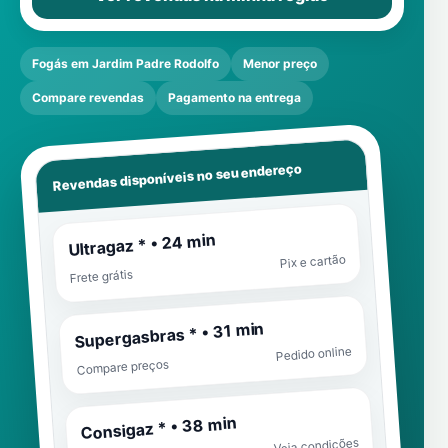
Fogás em Jardim Padre Rodolfo
Menor preço
Compare revendas
Pagamento na entrega
Revendas disponíveis no seu endereço
Ultragaz * • 24 min
Pix e cartão
Frete grátis
Supergasbras * • 31 min
Pedido online
Compare preços
Consigaz * • 38 min
Veja condições