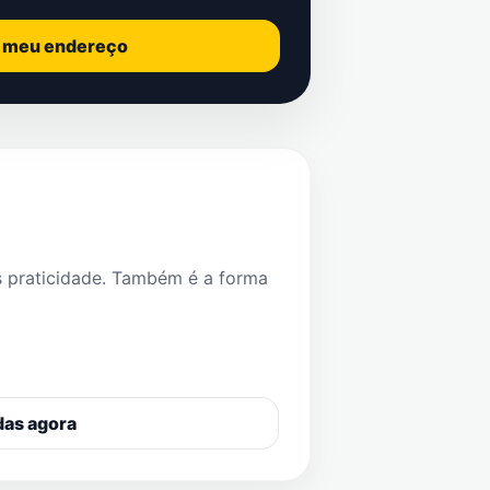
o meu endereço
s praticidade. Também é a forma
das agora