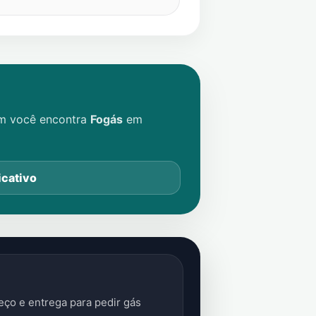
im você encontra
Fogás
em
icativo
ço e entrega para pedir gás