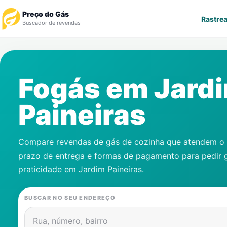
Preço do Gás
Rastrea
Buscador de revendas
Rastrear Pedido
Fogás em
Jard
Revendedor
Paineiras
Notícias
Cadastre-se
Compare revendas de gás de cozinha que atendem o s
prazo de entrega e formas de pagamento para pedir 
Gás
praticidade em
Jardim Paineiras
.
Contatos
BUSCAR NO SEU ENDEREÇO
Rua, número, bairro