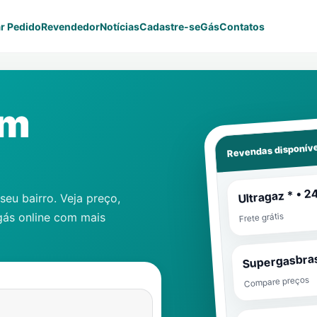
r Pedido
Revendedor
Notícias
Cadastre-se
Gás
Contatos
im
Revendas disponíve
Ultragaz * • 2
eu bairro. Veja preço,
gás online com mais
Frete grátis
Supergasbras
Compare preços