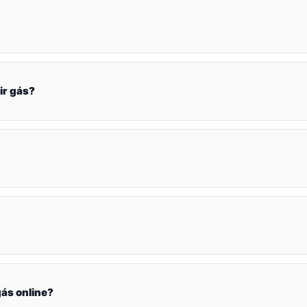
ir gás?
ás online?