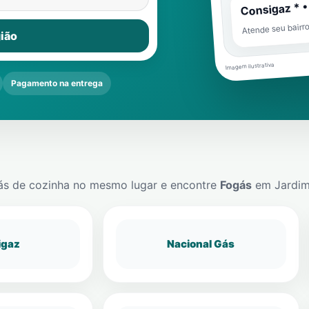
Consigaz * •
Atende seu bairr
ião
Imagem ilustrativa
Pagamento na entrega
ás de cozinha no mesmo lugar e encontre
Fogás
em
Jardim
igaz
Nacional Gás