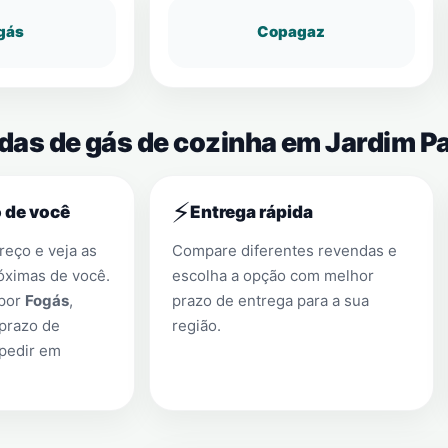
gás
Copagaz
das de gás de cozinha em Jardim Pa
⚡
 de você
Entrega rápida
eço e veja as
Compare diferentes revendas e
óximas de você.
escolha a opção com melhor
 por
Fogás
,
prazo de entrega para a sua
prazo de
região.
 pedir em