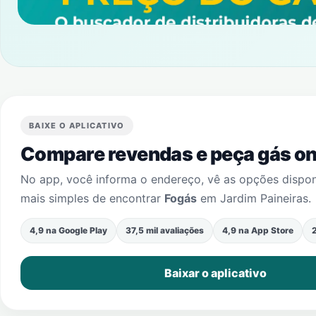
BAIXE O APLICATIVO
Compare revendas e peça gás onl
No app, você informa o endereço, vê as opções dispo
mais simples de encontrar
Fogás
em
Jardim Paineiras
.
4,9 na Google Play
37,5 mil avaliações
4,9 na App Store
2
Baixar o aplicativo