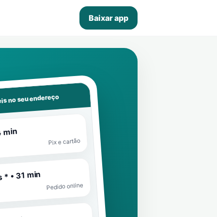
Baixar app
is no seu endereço
4 min
Pix e cartão
 * • 31 min
Pedido online