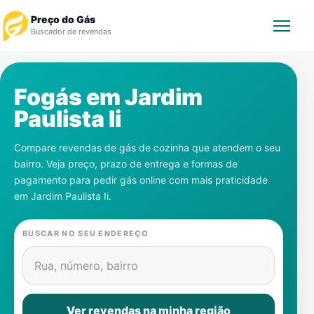
Preço do Gás
Buscador de revendas
Rastrear Pedido
Fogás em
Jardim
Paulista Ii
Revendedor
Compare revendas de gás de cozinha que atendem o seu
Notícias
bairro. Veja preço, prazo de entrega e formas de
pagamento para pedir gás online com mais praticidade
Cadastre-se
em
Jardim Paulista Ii
.
Gás
BUSCAR NO SEU ENDEREÇO
Contatos
Rua, número, bairro
Ver revendas na minha região