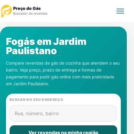
Preço do Gás
Buscador de revendas
Rastrear Pedido
Fogás em
Jardim
Paulistano
Revendedor
Compare revendas de gás de cozinha que atendem o seu
Notícias
bairro. Veja preço, prazo de entrega e formas de
pagamento para pedir gás online com mais praticidade
Cadastre-se
em
Jardim Paulistano
.
Gás
BUSCAR NO SEU ENDEREÇO
Contatos
Rua, número, bairro
Ver revendas na minha região