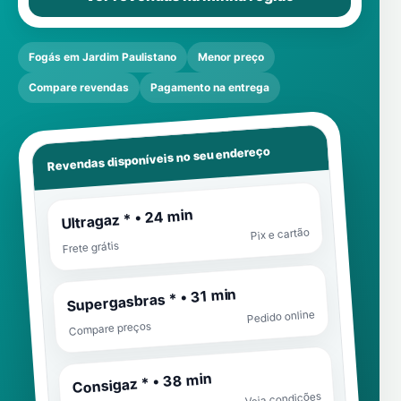
Fogás em Jardim Paulistano
Menor preço
Compare revendas
Pagamento na entrega
Revendas disponíveis no seu endereço
Ultragaz * • 24 min
Pix e cartão
Frete grátis
Supergasbras * • 31 min
Pedido online
Compare preços
Consigaz * • 38 min
Veja condições