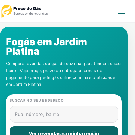
Preço do Gás
Buscador de revendas
Rastrear Pedido
Fogás em
Jardim
Platina
Revendedor
Compare revendas de gás de cozinha que atendem o seu
Notícias
bairro. Veja preço, prazo de entrega e formas de
pagamento para pedir gás online com mais praticidade
Cadastre-se
em
Jardim Platina
.
Gás
BUSCAR NO SEU ENDEREÇO
Contatos
Rua, número, bairro
Ver revendas na minha região