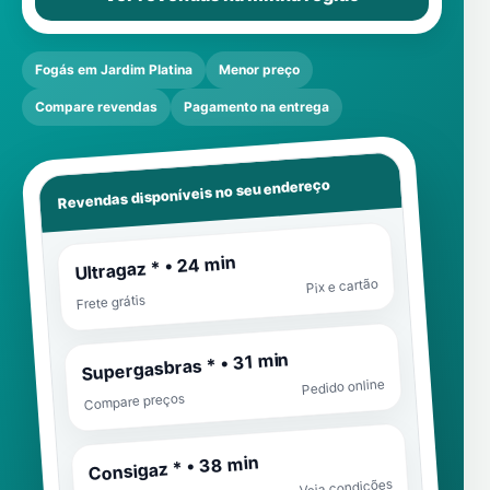
Fogás em Jardim Platina
Menor preço
Compare revendas
Pagamento na entrega
Revendas disponíveis no seu endereço
Ultragaz * • 24 min
Pix e cartão
Frete grátis
Supergasbras * • 31 min
Pedido online
Compare preços
Consigaz * • 38 min
Veja condições