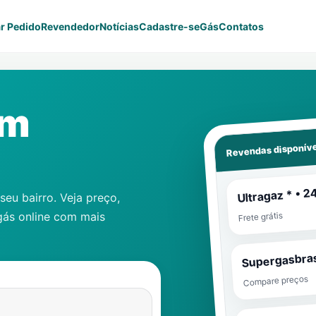
r Pedido
Revendedor
Notícias
Cadastre-se
Gás
Contatos
im
Revendas disponíve
Ultragaz * • 2
eu bairro. Veja preço,
gás online com mais
Frete grátis
Supergasbras
Compare preços