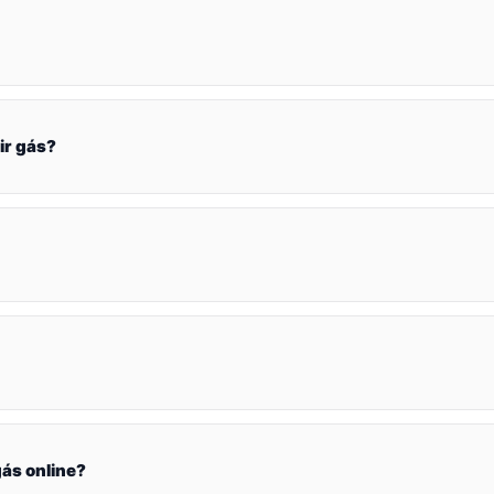
ir gás?
ás online?