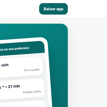
Baixar app
is no seu endereço
4 min
Pix e cartão
 * • 31 min
Pedido online