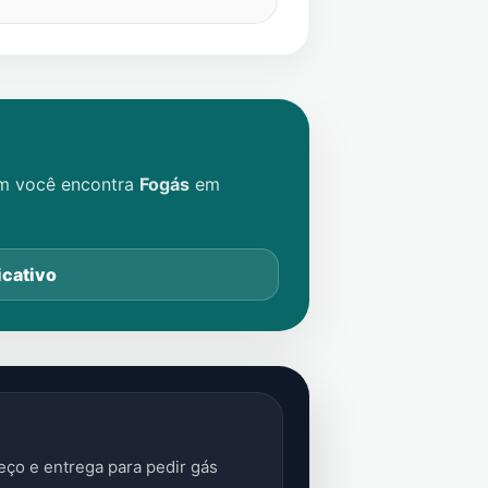
im você encontra
Fogás
em
icativo
ço e entrega para pedir gás