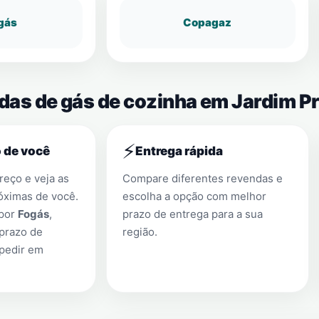
gás
Copagaz
ndas de gás de cozinha em Jardim P
⚡
 de você
Entrega rápida
eço e veja as
Compare diferentes revendas e
óximas de você.
escolha a opção com melhor
 por
Fogás
,
prazo de entrega para a sua
prazo de
região.
 pedir em