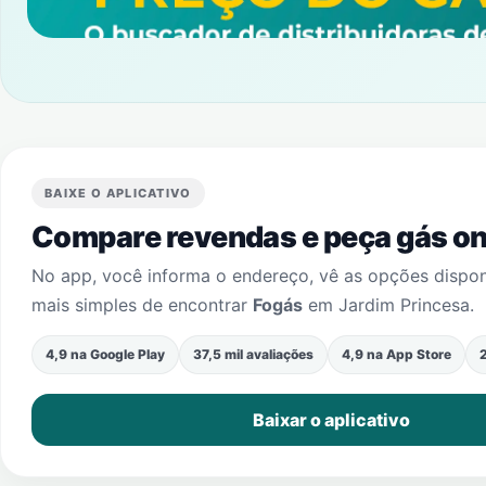
BAIXE O APLICATIVO
Compare revendas e peça gás onl
No app, você informa o endereço, vê as opções dispo
mais simples de encontrar
Fogás
em
Jardim Princesa
.
4,9 na Google Play
37,5 mil avaliações
4,9 na App Store
2
Baixar o aplicativo