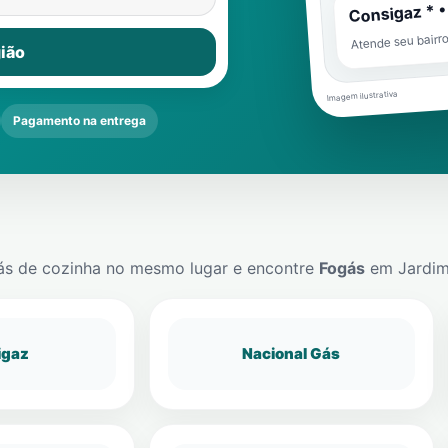
Consigaz * •
Atende seu bairr
ião
Imagem ilustrativa
Pagamento na entrega
ás de cozinha no mesmo lugar e encontre
Fogás
em
Jardim
igaz
Nacional Gás