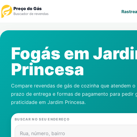
Preço do Gás
Rastrea
Buscador de revendas
Rastrear Pedido
Fogás em
Jard
Revendedor
Princesa
Notícias
Cadastre-se
Compare revendas de gás de cozinha que atendem o s
prazo de entrega e formas de pagamento para pedir 
Gás
praticidade em
Jardim Princesa
.
Contatos
BUSCAR NO SEU ENDEREÇO
Rua, número, bairro