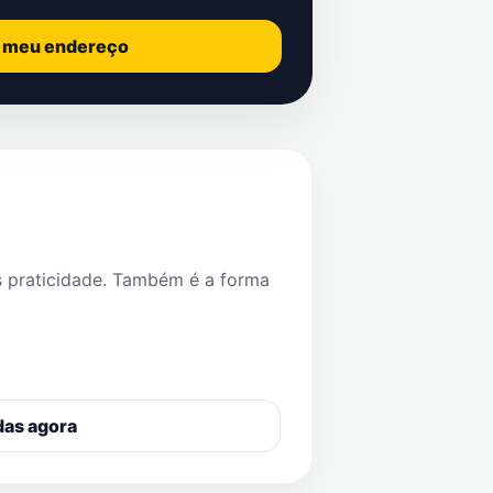
o meu endereço
s praticidade. Também é a forma
das agora