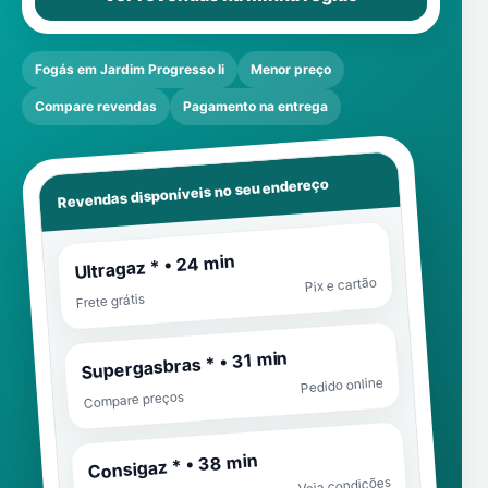
Fogás em Jardim Progresso Ii
Menor preço
Compare revendas
Pagamento na entrega
Revendas disponíveis no seu endereço
Ultragaz * • 24 min
Pix e cartão
Frete grátis
Supergasbras * • 31 min
Pedido online
Compare preços
Consigaz * • 38 min
Veja condições