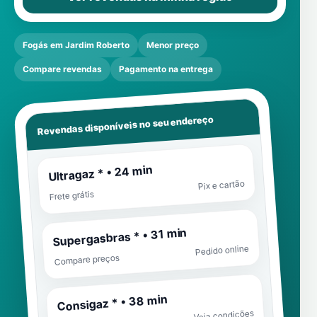
Fogás em Jardim Roberto
Menor preço
Compare revendas
Pagamento na entrega
Revendas disponíveis no seu endereço
Ultragaz * • 24 min
Pix e cartão
Frete grátis
Supergasbras * • 31 min
Pedido online
Compare preços
Consigaz * • 38 min
Veja condições