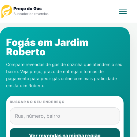
Preço do Gás
Buscador de revendas
Rastrear Pedido
Fogás em
Jardim
Roberto
Revendedor
Compare revendas de gás de cozinha que atendem o seu
Notícias
bairro. Veja preço, prazo de entrega e formas de
pagamento para pedir gás online com mais praticidade
Cadastre-se
em
Jardim Roberto
.
Gás
BUSCAR NO SEU ENDEREÇO
Contatos
Rua, número, bairro
Ver revendas na minha região