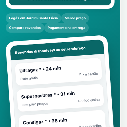
Fogás em Jardim Santa Lúcia
Menor preço
Compare revendas
Pagamento na entrega
Revendas disponíveis no seu endereço
Ultragaz * • 24 min
Pix e cartão
Frete grátis
Supergasbras * • 31 min
Pedido online
Compare preços
Consigaz * • 38 min
Veja condições