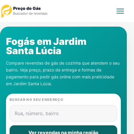
Preço do Gás
Buscador de revendas
Rastrear Pedido
Fogás em
Jardim
Santa Lúcia
Revendedor
Compare revendas de gás de cozinha que atendem o seu
Notícias
bairro. Veja preço, prazo de entrega e formas de
pagamento para pedir gás online com mais praticidade
Cadastre-se
em
Jardim Santa Lúcia
.
Gás
BUSCAR NO SEU ENDEREÇO
Contatos
Rua, número, bairro
Ver revendas na minha região