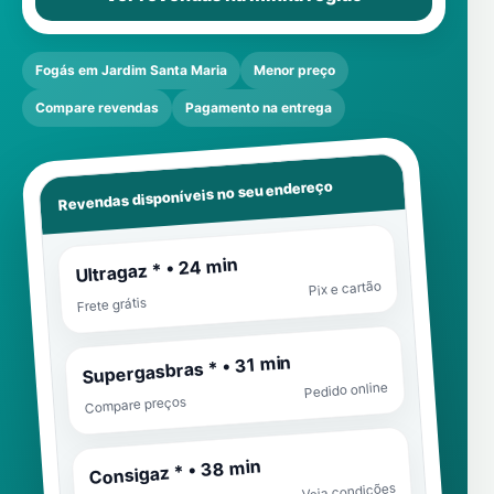
Fogás em Jardim Santa Maria
Menor preço
Compare revendas
Pagamento na entrega
Revendas disponíveis no seu endereço
Ultragaz * • 24 min
Pix e cartão
Frete grátis
Supergasbras * • 31 min
Pedido online
Compare preços
Consigaz * • 38 min
Veja condições