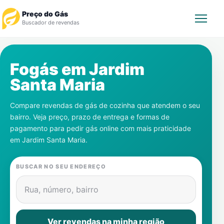
Preço do Gás
Buscador de revendas
Rastrear Pedido
Fogás em
Jardim
Santa Maria
Revendedor
Compare revendas de gás de cozinha que atendem o seu
Notícias
bairro. Veja preço, prazo de entrega e formas de
pagamento para pedir gás online com mais praticidade
Cadastre-se
em
Jardim Santa Maria
.
Gás
BUSCAR NO SEU ENDEREÇO
Contatos
Rua, número, bairro
Ver revendas na minha região