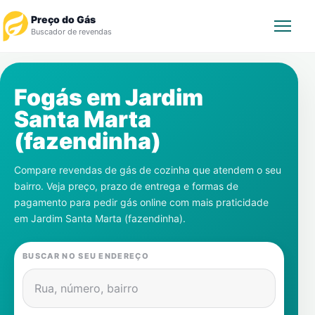
Preço do Gás
Buscador de revendas
Rastrear Pedido
Fogás em
Jardim
Santa Marta
Revendedor
(fazendinha)
Notícias
Compare revendas de gás de cozinha que atendem o seu
bairro. Veja preço, prazo de entrega e formas de
Cadastre-se
pagamento para pedir gás online com mais praticidade
em
Jardim Santa Marta (fazendinha)
.
Gás
BUSCAR NO SEU ENDEREÇO
Contatos
Rua, número, bairro