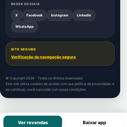
REDES SOCIAIS
X
Facebook
Instagram
LinkedIn
WhatsApp
SITE SEGURO
Verificação de navegação segura
© Copyright 2026 - Todos os direitos reservados
Este site utiliza cookies de acordo com sua
política de privacidade
, e
ao continuar, você concorda com essas condições.
Ver revendas
Baixar app