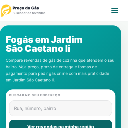
Preço do Gás
Buscador de revendas
Rastrear Pedido
Fogás em
Jardim
São Caetano Ii
Revendedor
Compare revendas de gás de cozinha que atendem o seu
Notícias
bairro. Veja preço, prazo de entrega e formas de
pagamento para pedir gás online com mais praticidade
Cadastre-se
em
Jardim São Caetano Ii
.
Gás
BUSCAR NO SEU ENDEREÇO
Contatos
Rua, número, bairro
Ver revendas na minha região