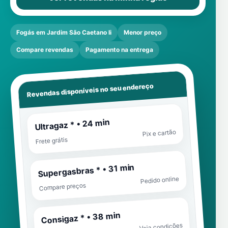
Fogás em Jardim São Caetano Ii
Menor preço
Compare revendas
Pagamento na entrega
Revendas disponíveis no seu endereço
Ultragaz * • 24 min
Pix e cartão
Frete grátis
Supergasbras * • 31 min
Pedido online
Compare preços
Consigaz * • 38 min
Veja condições