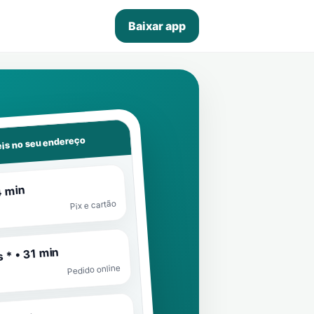
Baixar app
is no seu endereço
4 min
Pix e cartão
 * • 31 min
Pedido online