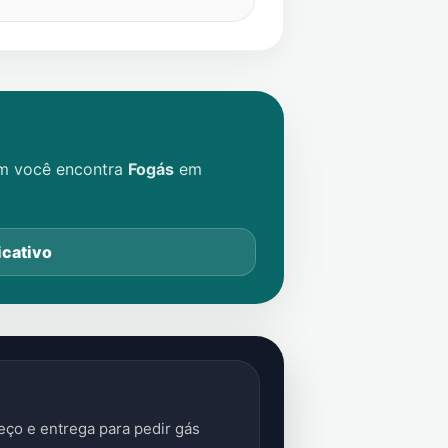
im você encontra
Fogás
em
icativo
ço e entrega para pedir gás