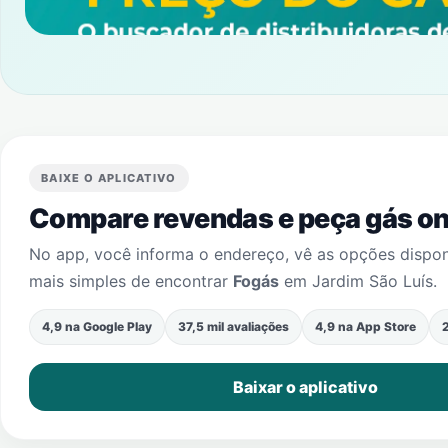
BAIXE O APLICATIVO
Compare revendas e peça gás onl
No app, você informa o endereço, vê as opções dispo
mais simples de encontrar
Fogás
em
Jardim São Luís
.
4,9 na Google Play
37,5 mil avaliações
4,9 na App Store
2
Baixar o aplicativo