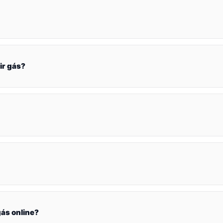
ir gás?
ás online?