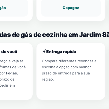
gás
Copagaz
ndas de gás de cozinha em Jardim S
⚡
 de você
Entrega rápida
eço e veja as
Compare diferentes revendas e
óximas de você.
escolha a opção com melhor
 por
Fogás
,
prazo de entrega para a sua
prazo de
região.
 pedir em