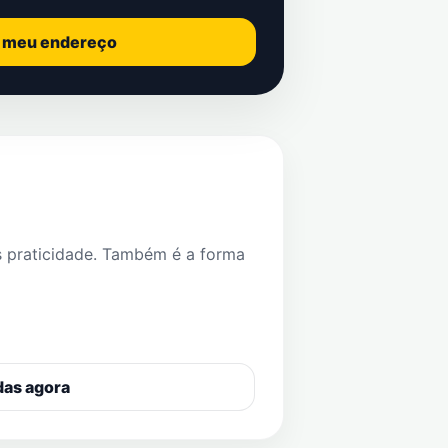
o meu endereço
s praticidade. Também é a forma
das agora