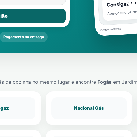
Consigaz * •
Atende seu bairr
ião
Imagem ilustrativa
Pagamento na entrega
ás de cozinha no mesmo lugar e encontre
Fogás
em
Jardim
igaz
Nacional Gás