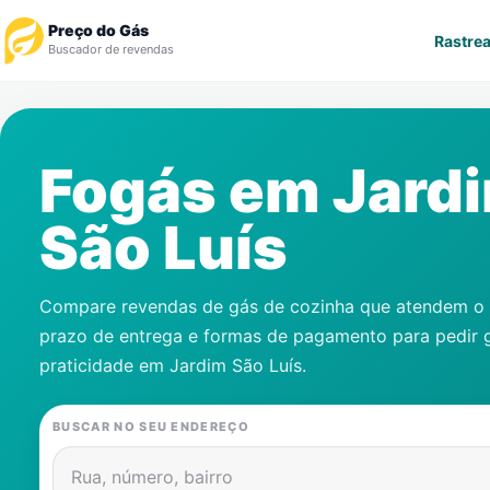
Preço do Gás
Rastrea
Buscador de revendas
Rastrear Pedido
Fogás em
Jard
Revendedor
São Luís
Notícias
Cadastre-se
Compare revendas de gás de cozinha que atendem o s
prazo de entrega e formas de pagamento para pedir 
Gás
praticidade em
Jardim São Luís
.
Contatos
BUSCAR NO SEU ENDEREÇO
Rua, número, bairro