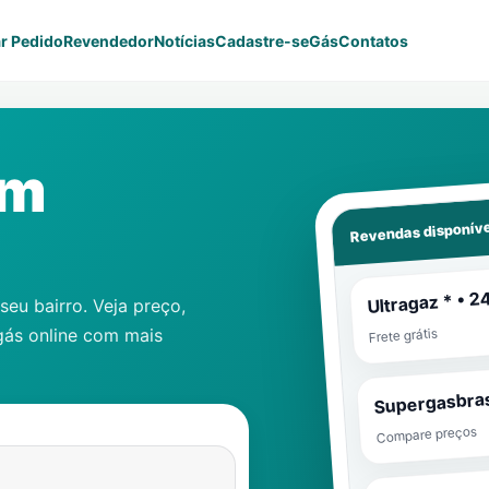
r Pedido
Revendedor
Notícias
Cadastre-se
Gás
Contatos
im
Revendas disponíve
Ultragaz * • 2
eu bairro. Veja preço,
gás online com mais
Frete grátis
Supergasbras
Compare preços