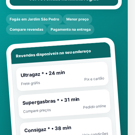
Fogás em Jardim São Pedro
Menor preço
Compare revendas
Pagamento na entrega
Revendas disponíveis no seu endereço
Ultragaz * • 24 min
Pix e cartão
Frete grátis
Supergasbras * • 31 min
Pedido online
Compare preços
Consigaz * • 38 min
Veja condições