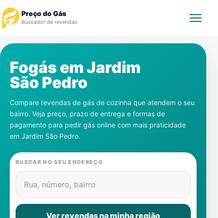
Preço do Gás
Buscador de revendas
Rastrear Pedido
Fogás em
Jardim
São Pedro
Revendedor
Compare revendas de gás de cozinha que atendem o seu
Notícias
bairro. Veja preço, prazo de entrega e formas de
pagamento para pedir gás online com mais praticidade
Cadastre-se
em
Jardim São Pedro
.
Gás
BUSCAR NO SEU ENDEREÇO
Contatos
Rua, número, bairro
Ver revendas na minha região