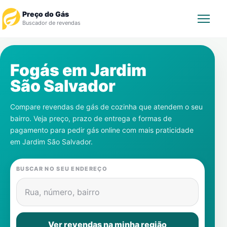
Preço do Gás
Buscador de revendas
Rastrear Pedido
Fogás em
Jardim
São Salvador
Revendedor
Compare revendas de gás de cozinha que atendem o seu
Notícias
bairro. Veja preço, prazo de entrega e formas de
pagamento para pedir gás online com mais praticidade
Cadastre-se
em
Jardim São Salvador
.
Gás
BUSCAR NO SEU ENDEREÇO
Contatos
Rua, número, bairro
Ver revendas na minha região