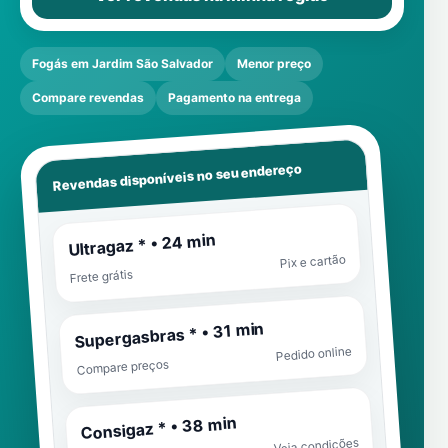
Fogás em Jardim São Salvador
Menor preço
Compare revendas
Pagamento na entrega
Revendas disponíveis no seu endereço
Ultragaz * • 24 min
Pix e cartão
Frete grátis
Supergasbras * • 31 min
Pedido online
Compare preços
Consigaz * • 38 min
Veja condições