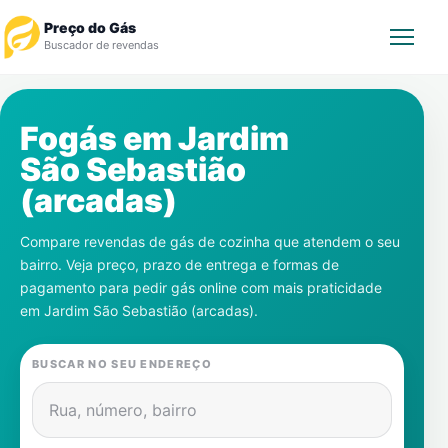
Preço do Gás
Buscador de revendas
Rastrear Pedido
Fogás em
Jardim
São Sebastião
Revendedor
(arcadas)
Notícias
Compare revendas de gás de cozinha que atendem o seu
bairro. Veja preço, prazo de entrega e formas de
Cadastre-se
pagamento para pedir gás online com mais praticidade
em
Jardim São Sebastião (arcadas)
.
Gás
BUSCAR NO SEU ENDEREÇO
Contatos
Rua, número, bairro