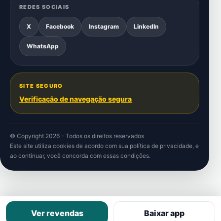
REDES SOCIAIS
X
Facebook
Instagram
LinkedIn
WhatsApp
SITE SEGURO
Verificação de navegação segura
© Copyright 2026 - Todos os direitos reservados
Este site utiliza cookies de acordo com sua
política de privacidade
, e
ao continuar, você concorda com essas condições.
Ver revendas
Baixar app