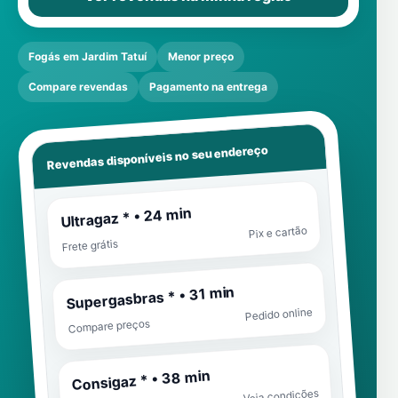
Fogás em Jardim Tatuí
Menor preço
Compare revendas
Pagamento na entrega
Revendas disponíveis no seu endereço
Ultragaz * • 24 min
Pix e cartão
Frete grátis
Supergasbras * • 31 min
Pedido online
Compare preços
Consigaz * • 38 min
Veja condições