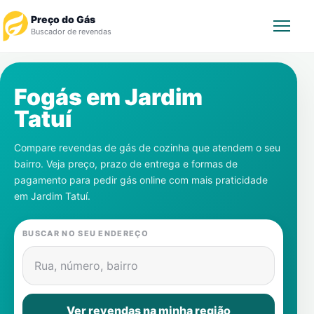
Preço do Gás
Buscador de revendas
Rastrear Pedido
Fogás em
Jardim
Tatuí
Revendedor
Compare revendas de gás de cozinha que atendem o seu
Notícias
bairro. Veja preço, prazo de entrega e formas de
pagamento para pedir gás online com mais praticidade
Cadastre-se
em
Jardim Tatuí
.
Gás
BUSCAR NO SEU ENDEREÇO
Contatos
Rua, número, bairro
Ver revendas na minha região