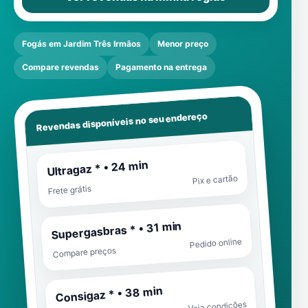
Fogás em Jardim Três Irmãos
Menor preço
Compare revendas
Pagamento na entrega
Revendas disponíveis no seu endereço
Ultragaz * • 24 min
Pix e cartão
Frete grátis
Supergasbras * • 31 min
Pedido online
Compare preços
Consigaz * • 38 min
Veja condições