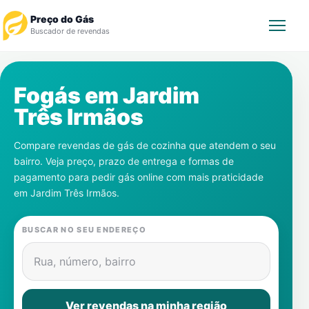
Preço do Gás
Buscador de revendas
Rastrear Pedido
Fogás em
Jardim
Três Irmãos
Revendedor
Compare revendas de gás de cozinha que atendem o seu
Notícias
bairro. Veja preço, prazo de entrega e formas de
pagamento para pedir gás online com mais praticidade
Cadastre-se
em
Jardim Três Irmãos
.
Gás
BUSCAR NO SEU ENDEREÇO
Contatos
Rua, número, bairro
Ver revendas na minha região