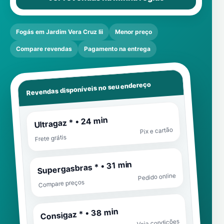
Fogás em Jardim Vera Cruz Iii
Menor preço
Compare revendas
Pagamento na entrega
Revendas disponíveis no seu endereço
Ultragaz * • 24 min
Pix e cartão
Frete grátis
Supergasbras * • 31 min
Pedido online
Compare preços
Consigaz * • 38 min
Veja condições