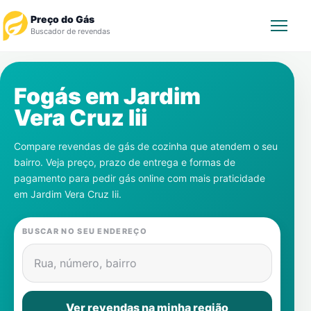
Preço do Gás
Buscador de revendas
Rastrear Pedido
Fogás em
Jardim
Vera Cruz Iii
Revendedor
Compare revendas de gás de cozinha que atendem o seu
Notícias
bairro. Veja preço, prazo de entrega e formas de
pagamento para pedir gás online com mais praticidade
Cadastre-se
em
Jardim Vera Cruz Iii
.
Gás
BUSCAR NO SEU ENDEREÇO
Contatos
Rua, número, bairro
Ver revendas na minha região