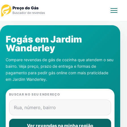
Preço do Gás
Buscador de revendas
Rastrear Pedido
Fogás em
Jardim
Wanderley
Revendedor
Compare revendas de gás de cozinha que atendem o seu
Notícias
bairro. Veja preço, prazo de entrega e formas de
pagamento para pedir gás online com mais praticidade
Cadastre-se
em
Jardim Wanderley
.
Gás
BUSCAR NO SEU ENDEREÇO
Contatos
Rua, número, bairro
Ver revendas na minha região