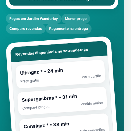
Fogás em Jardim Wanderley
Menor preço
Compare revendas
Pagamento na entrega
Revendas disponíveis no seu endereço
Ultragaz * • 24 min
Pix e cartão
Frete grátis
Supergasbras * • 31 min
Pedido online
Compare preços
Consigaz * • 38 min
Veja condições